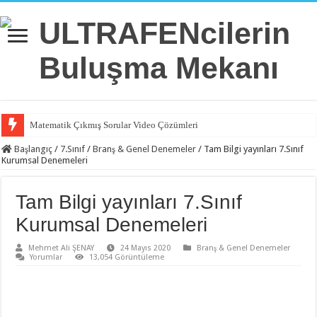
Matematik Çıkmış Sorular Video Çözümleri
Matematik 6.Ünite Örnek Sorular Video Çözümleri
Başlangıç
/
7.Sınıf
/
Branş & Genel Denemeler
/
Tam Bilgi yayınları 7.Sınıf
Kurumsal Denemeleri
Matematik 5.Ünite Örnek Sorular Video Çözümleri
Matematik 4.Ünite Örnek Sorular Video Çözümleri
Tam Bilgi yayınları 7.Sınıf
Matematik 3.Ünite Örnek Sorular Video Çözümleri
Kurumsal Denemeleri
Matematik 2.Ünite Örnek Sorular Video Çözümleri
Mehmet Ali ŞENAY
24 Mayıs 2020
Branş & Genel Denemeler
Yorumlar
13,054 Görüntüleme
Matematik 1.Ünite Örnek Sorular Video Çözümleri
İngilizce 2.Ünite Örnek Sorular Video Çözümleri
İngilizce 1.Ünite Örnek Sorular Video Çözümleri