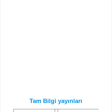
Din Kültürü ve Ahlak Bilgisi 5.Ünite Örnek Sorular Video Çözümleri
Tam Bilgi yayınları