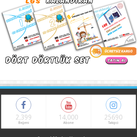
2,399
14,000
25690
Beğeni
Abone
Takipci