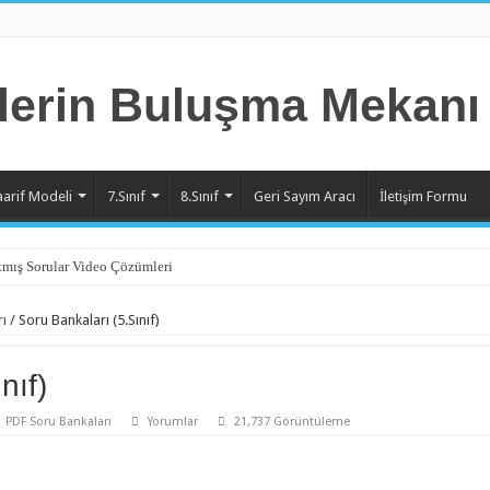
aarif Modeli
7.Sınıf
8.Sınıf
Geri Sayım Aracı
İletişim Formu
mış Sorular Video Çözümleri
nite Örnek Sorular Video Çözümleri
ı
/
Soru Bankaları (5.Sınıf)
nite Örnek Sorular Video Çözümleri
nite Örnek Sorular Video Çözümleri
nıf)
nite Örnek Sorular Video Çözümleri
PDF Soru Bankaları
Yorumlar
21,737 Görüntüleme
nite Örnek Sorular Video Çözümleri
nite Örnek Sorular Video Çözümleri