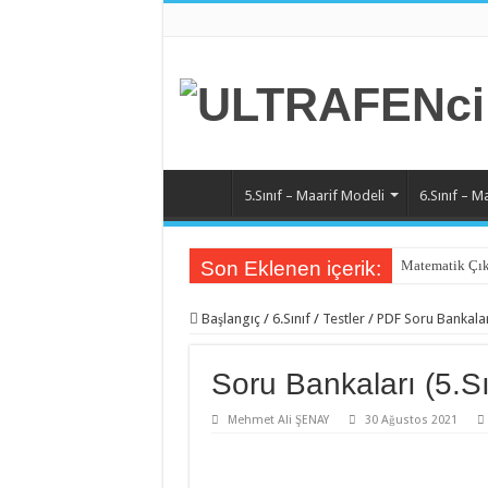
5.Sınıf – Maarif Modeli
6.Sınıf – M
Son Eklenen içerik:
Matematik Çık
Matematik 6.Ü
Başlangıç
/
6.Sınıf
/
Testler
/
PDF Soru Bankalar
Matematik 5.Ü
Matematik 4.Ü
Soru Bankaları (5.Sı
Matematik 3.Ü
Mehmet Ali ŞENAY
30 Ağustos 2021
Matematik 2.Ü
Matematik 1.Ü