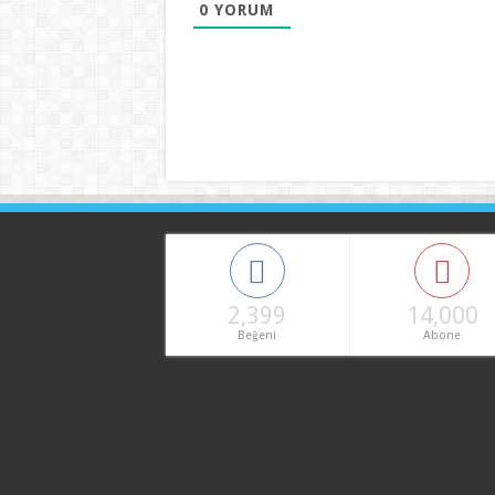
0
YORUM
2,399
14,000
Beğeni
Abone