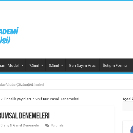
aarif Modeli
7.Sınıf
8.Sınıf
Geri Sayım Aracı
İletişim Formu
ek Sorular Video Çözümleri
r
/
Öncelik yayınları 7.Sınıf Kurumsal Denemeleri
İçeri
urumsal Denemeleri
Branş & Genel Denemeler
Yorumlar