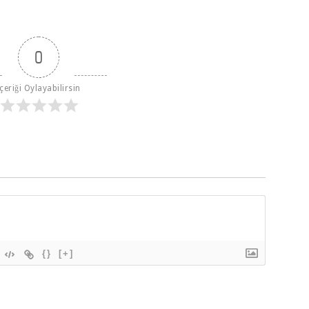
0
İçeriği Oylayabilirsin
{}
[+]