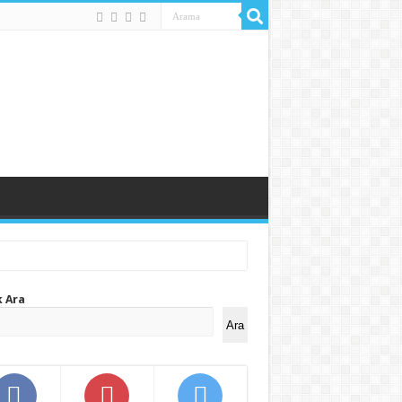
k Ara
Ara