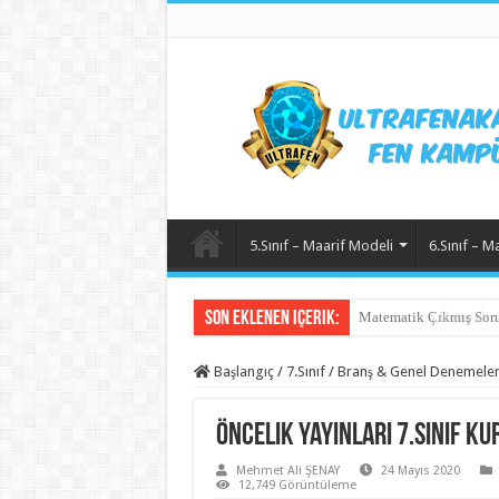
5.Sınıf – Maarif Modeli
6.Sınıf – M
Son Eklenen içerik:
Matematik 6.Ünite Örn
Başlangıç
/
7.Sınıf
/
Branş & Genel Denemele
Öncelik yayınları 7.Sınıf K
Mehmet Ali ŞENAY
24 Mayıs 2020
12,749 Görüntüleme