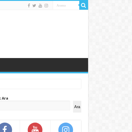
k Ara
Ara