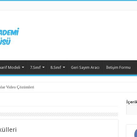
aarif Modeli
7.Sınıf
8.Sınıf
Geri Sayım Aracı
İletişim Formu
lar Video Çözümleri
İçeri
külleri