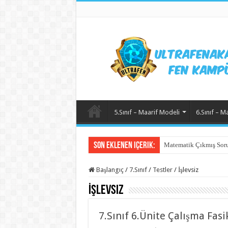
5.Sınıf – Maarif Modeli
6.Sınıf – M
Son Eklenen içerik:
Matematik Çıkmış Soru
Başlangıç
/
7.Sınıf
/
Testler
/
İşlevsiz
İşlevsiz
7.Sınıf 6.Ünite Çalışma Fasi