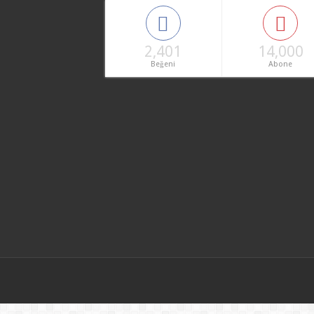
2,401
14,000
Beğeni
Abone