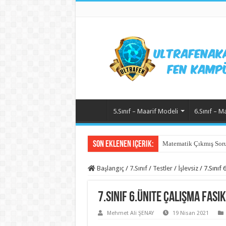
5.Sınıf – Maarif Modeli
6.Sınıf – M
Son Eklenen içerik:
Matematik Çıkmış Soru
Başlangıç
/
7.Sınıf
/
Testler
/
İşlevsiz
/
7.Sınıf 
7.Sınıf 6.Ünite Çalışma Fasi
Mehmet Ali ŞENAY
19 Nisan 2021