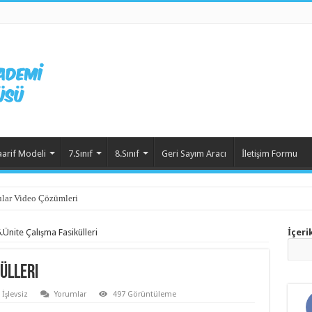
aarif Modeli
7.Sınıf
8.Sınıf
Geri Sayım Aracı
İletişim Formu
lar Video Çözümleri
6.Ünite Çalışma Fasikülleri
İçeri
külleri
İşlevsiz
Yorumlar
497 Görüntüleme