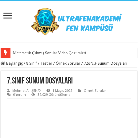
Matematik Çıkmış Sorular Video Çözümleri
Başlangıç
/
8.Sınıf
/
Testler
/
Örnek Sorular
/
7.SINIF Sunum Dosyaları
7.SINIF Sunum Dosyaları
Mehmet Ali ŞENAY
1 Mayıs 2022
Örnek Sorular
6 Yorum
37,029 Görüntüleme