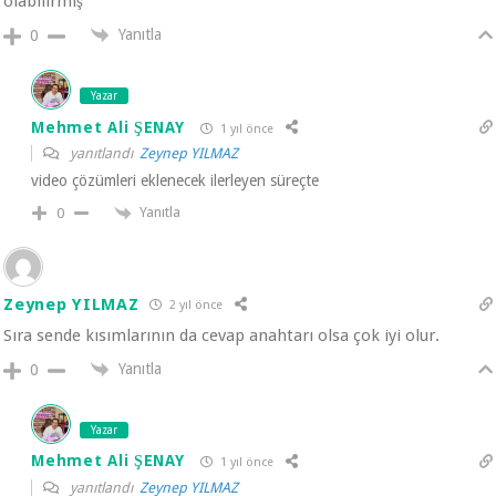
olabilirmiş
Yanıtla
0
Yazar
Mehmet Ali ŞENAY
1 yıl önce
yanıtlandı
Zeynep YILMAZ
video çözümleri eklenecek ilerleyen süreçte
Yanıtla
0
Zeynep YILMAZ
2 yıl önce
Sıra sende kısımlarının da cevap anahtarı olsa çok iyi olur.
Yanıtla
0
Yazar
Mehmet Ali ŞENAY
1 yıl önce
yanıtlandı
Zeynep YILMAZ