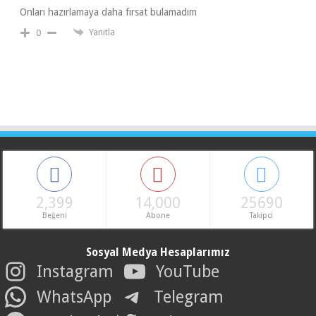
Onları hazırlamaya daha fırsat bulamadım
Yanıtla
0
2,399
14,000
25690
Beğeni
Abone
Takipci
Sosyal Medya Hesaplarımız
Instagram
YouTube
WhatsApp
Telegram