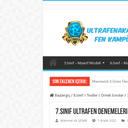
5.Sınıf – Maarif Modeli
6.Sınıf – M
Son Eklenen içerik:
Matematik 6.Ünite Örn
Başlangıç
/
8.Sınıf
/
Testler
/
Örnek Sorular
/
7.Sınıf ULTRAFEN denemeleri
Mehmet Ali ŞENAY
1 Aralık 2022