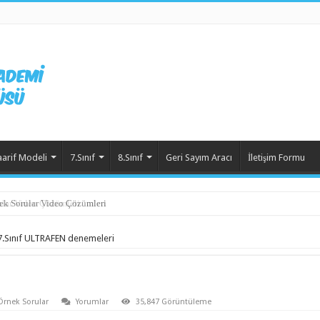
aarif Modeli
7.Sınıf
8.Sınıf
Geri Sayım Aracı
İletişim Formu
ek Sorular Video Çözümleri
7.Sınıf ULTRAFEN denemeleri
Örnek Sorular
Yorumlar
35,847 Görüntüleme