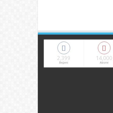
2,399
14,000
Beğeni
Abone