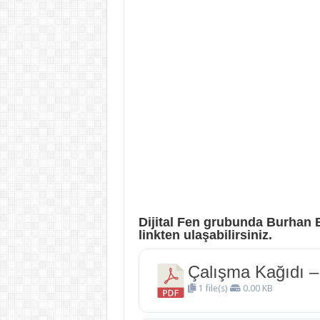
Dijital Fen grubunda Burhan 
linkten ulaşabilirsiniz.
Çalışma Kağıdı – 5
1 file(s)
0.00 KB