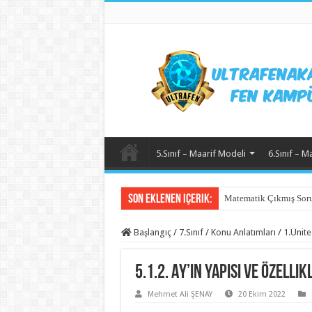
5.Sınıf – Maarif Modeli
6.Sınıf – M
Son Eklenen içerik:
Matematik Çıkmış Soru
Başlangıç
/
7.Sınıf
/
Konu Anlatımları
/
1.Ünite
5.1.2. Ay’ın Yapısı ve Özell
Mehmet Ali ŞENAY
20 Ekim 2022