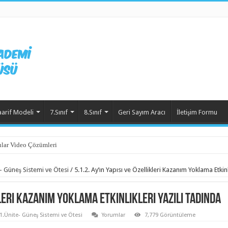
aarif Modeli
7.Sınıf
8.Sınıf
Geri Sayım Aracı
İletişim Formu
lar Video Çözümleri
- Güneş Sistemi ve Ötesi
/
5.1.2. Ay’ın Yapısı ve Özellikleri Kazanım Yoklama Etkinl
ikleri Kazanım Yoklama Etkinlikleri Yazılı Tadında
1.Ünite- Güneş Sistemi ve Ötesi
Yorumlar
7,779 Görüntüleme