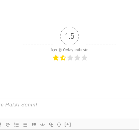
1.5
İçeriği Oylayabilirsin
{}
[+]