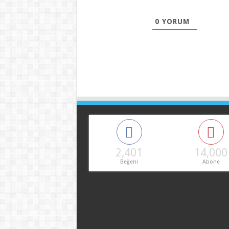
0
YORUM
2,401
14,000
Beğeni
Abone