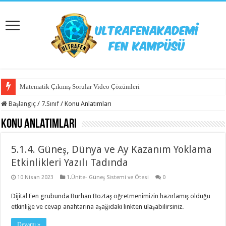
Matematik Çıkmış Sorular Video Çözümleri
Başlangıç
/
7.Sınıf
/
Konu Anlatımları
Konu Anlatımları
5.1.4. Güneş, Dünya ve Ay Kazanım Yoklama
Etkinlikleri Yazılı Tadında
10 Nisan 2023
1.Ünite- Güneş Sistemi ve Ötesi
0
Dijital Fen grubunda Burhan Boztaş öğretmenimizin hazırlamış olduğu
etkinliğe ve cevap anahtarına aşağıdaki linkten ulaşabilirsiniz.
Devamı »