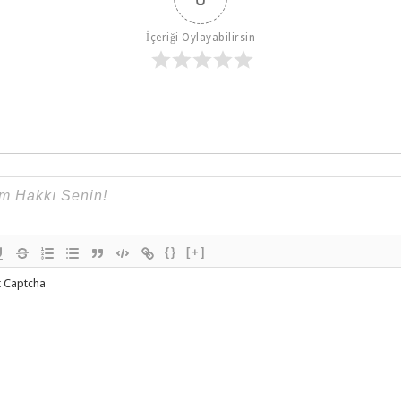
İçeriği Oylayabilirsin
{}
[+]
t Captcha