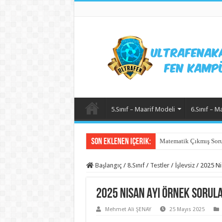
5.Sınıf – Maarif Modeli
6.Sınıf – M
Son Eklenen içerik:
Matematik Çıkmış Soru
Başlangıç
/
8.Sınıf
/
Testler
/
İşlevsiz
/
2025 Ni
2025 Nisan Ayı Örnek Sorula
Mehmet Ali ŞENAY
25 Mayıs 2025