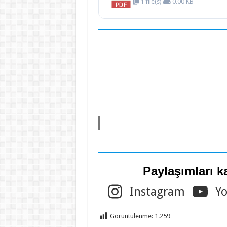
1 file(s)
0.00 KB
Paylaşımları k
Instagram
Y
Görüntülenme:
1.259