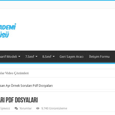
aarif Modeli
7.Sınıf
8.Sınıf
Geri Sayım Aracı
İletişim Formu
lar Video Çözümleri
san Ayı Örnek Soruları Pdf Dosyaları
rı Pdf Dosyaları
İşlevsiz
Yorumlar
9,740 Görüntüleme