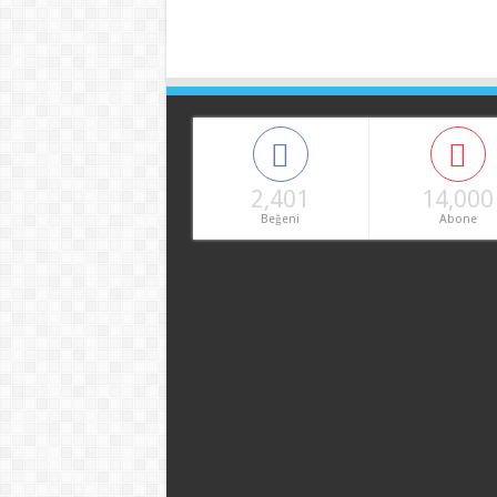
2,401
14,000
Beğeni
Abone