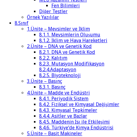
Fen Bilimleri
Diğer Testler
Örnek Yazılılar
8.Sınıf
1.Ünite – Mevsimler ve İklim
8.1.1. Mevsimlerin Oluşumu
8.1.2. İklim ve Hava Hareketleri
2.Ünite – DNA ve Genetik Kod
8.2.1. DNA ve Genetik Kod
8.2.2. Kalıtım
8.2.3. Mutasyon Modifikasyon
8.2.4.Adaptasyon
8.2.5. Biyoteknoloji
3.Ünite – Basınç
8.3.1. Basınç
4.Ünite – Madde ve Endüstri
8.4.1. Periyodik Sistem
8.4.2. Fiziksel ve Kimyasal Değişimler
8.4.3. Kimyasal Tepkimeler
8.4.4. Asitler ve Bazlar
8.4.5. Maddenin Isı ile Etkileşimi
8.4.6. Türkiye’de Kimya Endüstrisi
5.Ünite – Basit Makineler