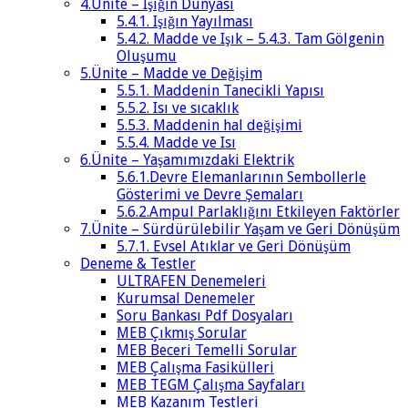
4.Ünite – Işığın Dünyası
5.4.1. Işığın Yayılması
5.4.2. Madde ve Işık – 5.4.3. Tam Gölgenin
Oluşumu
5.Ünite – Madde ve Değişim
5.5.1. Maddenin Tanecikli Yapısı
5.5.2. Isı ve sıcaklık
5.5.3. Maddenin hal değişimi
5.5.4. Madde ve Isı
6.Ünite – Yaşamımızdaki Elektrik
5.6.1.Devre Elemanlarının Sembollerle
Gösterimi ve Devre Şemaları
5.6.2.Ampul Parlaklığını Etkileyen Faktörler
7.Ünite – Sürdürülebilir Yaşam ve Geri Dönüşüm
5.7.1. Evsel Atıklar ve Geri Dönüşüm
Deneme & Testler
ULTRAFEN Denemeleri
Kurumsal Denemeler
Soru Bankası Pdf Dosyaları
MEB Çıkmış Sorular
MEB Beceri Temelli Sorular
MEB Çalışma Fasikülleri
MEB TEGM Çalışma Sayfaları
MEB Kazanım Testleri