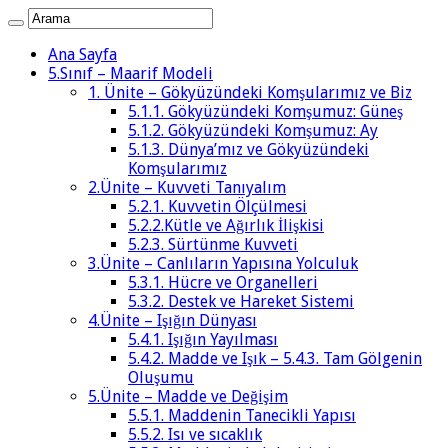
Ana Sayfa
5.Sınıf – Maarif Modeli
1. Ünite – Gökyüzündeki Komşularımız ve Biz
5.1.1. Gökyüzündeki Komşumuz: Güneş
5.1.2. Gökyüzündeki Komşumuz: Ay
5.1.3. Dünya’mız ve Gökyüzündeki
Komşularımız
2.Ünite – Kuvveti Tanıyalım
5.2.1. Kuvvetin Ölçülmesi
5.2.2.Kütle ve Ağırlık İlişkisi
5.2.3. Sürtünme Kuvveti
3.Ünite – Canlıların Yapısına Yolculuk
5.3.1. Hücre ve Organelleri
5.3.2. Destek ve Hareket Sistemi
4.Ünite – Işığın Dünyası
5.4.1. Işığın Yayılması
5.4.2. Madde ve Işık – 5.4.3. Tam Gölgenin
Oluşumu
5.Ünite – Madde ve Değişim
5.5.1. Maddenin Tanecikli Yapısı
5.5.2. Isı ve sıcaklık