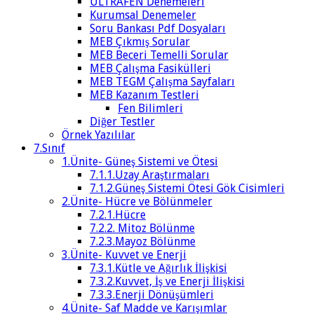
ULTRAFEN Denemeleri
Kurumsal Denemeler
Soru Bankası Pdf Dosyaları
MEB Çıkmış Sorular
MEB Beceri Temelli Sorular
MEB Çalışma Fasikülleri
MEB TEGM Çalışma Sayfaları
MEB Kazanım Testleri
Fen Bilimleri
Diğer Testler
Örnek Yazılılar
7.Sınıf
1.Ünite- Güneş Sistemi ve Ötesi
7.1.1.Uzay Araştırmaları
7.1.2.Güneş Sistemi Ötesi Gök Cisimleri
2.Ünite- Hücre ve Bölünmeler
7.2.1.Hücre
7.2.2. Mitoz Bölünme
7.2.3.Mayoz Bölünme
3.Ünite- Kuvvet ve Enerji
7.3.1.Kütle ve Ağırlık İlişkisi
7.3.2.Kuvvet, İş ve Enerji İlişkisi
7.3.3.Enerji Dönüşümleri
4.Ünite- Saf Madde ve Karışımlar