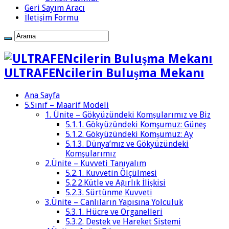
Geri Sayım Aracı
İletişim Formu
ULTRAFENcilerin Buluşma Mekanı
Ana Sayfa
5.Sınıf – Maarif Modeli
1. Ünite – Gökyüzündeki Komşularımız ve Biz
5.1.1. Gökyüzündeki Komşumuz: Güneş
5.1.2. Gökyüzündeki Komşumuz: Ay
5.1.3. Dünya’mız ve Gökyüzündeki
Komşularımız
2.Ünite – Kuvveti Tanıyalım
5.2.1. Kuvvetin Ölçülmesi
5.2.2.Kütle ve Ağırlık İlişkisi
5.2.3. Sürtünme Kuvveti
3.Ünite – Canlıların Yapısına Yolculuk
5.3.1. Hücre ve Organelleri
5.3.2. Destek ve Hareket Sistemi