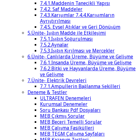
7.4.1.Maddenin Tanecikli Yapısı
7.4.2. Saf Maddeler
7.4.3.Karışımlar 7.4.4.Karışımların
Ayrıştırılması
7.4.5. Evsel Atıklar ve Geri Dönüşüm
5.Ünite- Işığın Madde ile Etkileşimi
7.5.1.Işığın Soğurulması
7.5.2.Aynalar
7.5.3.Işığın Kırılması ve Mercekler
6.Ünite- Canlılarda Üreme, Büyüme ve Gelişme
7.6.1.İnsanda Üreme, Büyüme ve Gelişme
7.6.2.Bitki ve Hayvanlarda Üreme, Büyüme
ve Gelişme
7.Ünite- Elektrik Devreleri
7.7.1.Ampullerin Bağlanma Şekilleri
Deneme & Testler
ULTRAFEN Denemeleri
Kurumsal Denemeler
Soru Bankası Pdf Dosyaları
MEB Çıkmış Sorular
MEB Beceri Temelli Sorular
MEB Çalışma Fasikülleri
MEB TEGM Çalışma Sayfaları
MEB Kazanım Testleri