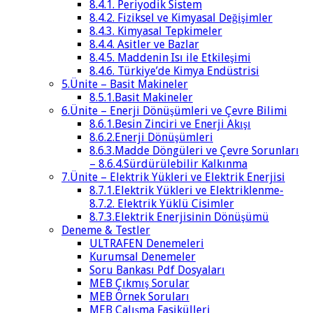
8.4.1. Periyodik Sistem
8.4.2. Fiziksel ve Kimyasal Değişimler
8.4.3. Kimyasal Tepkimeler
8.4.4. Asitler ve Bazlar
8.4.5. Maddenin Isı ile Etkileşimi
8.4.6. Türkiye’de Kimya Endüstrisi
5.Ünite – Basit Makineler
8.5.1.Basit Makineler
6.Ünite – Enerji Dönüşümleri ve Çevre Bilimi
8.6.1.Besin Zinciri ve Enerji Akışı
8.6.2.Enerji Dönüşümleri
8.6.3.Madde Döngüleri ve Çevre Sorunları
– 8.6.4.Sürdürülebilir Kalkınma
7.Ünite – Elektrik Yükleri ve Elektrik Enerjisi
8.7.1.Elektrik Yükleri ve Elektriklenme-
8.7.2. Elektrik Yüklü Cisimler
8.7.3.Elektrik Enerjisinin Dönüşümü
Deneme & Testler
ULTRAFEN Denemeleri
Kurumsal Denemeler
Soru Bankası Pdf Dosyaları
MEB Çıkmış Sorular
MEB Örnek Soruları
MEB Çalışma Fasikülleri