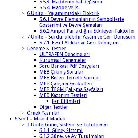
5.5.3. Maddenin hal değişimi
5.5.4. Madde ve Isı
6.Ünite – Yaşamımızdaki Elektrik
5.6.1.Devre Elemanlarının Sembollerle
Gösterimi ve Devre Şemaları
5.6.2.Ampul Parlaklığını Etkileyen Faktörler
7.Ünite – Sürdürülebilir Yaşam ve Geri Dönüşüm
5.7.1. Evsel Atıklar ve Geri Dönüşüm
Deneme & Testler
ULTRAFEN Denemeleri
Kurumsal Denemeler
Soru Bankası Pdf Dosyaları
MEB Çıkmış Sorular
MEB Beceri Temelli Sorular
MEB Çalışma Fasikülleri
MEB TEGM Çalışma Sayfaları
MEB Kazanım Testleri
Fen Bilimleri
Diğer Testler
Örnek Yazılılar
6.Sınıf – Maarif Modeli
1.Ünite-Güneş Sistemi ve Tutulmalar
6.1.1. Güneş Sistemi
6.1.2.Güneş ve Ay Tutulmaları