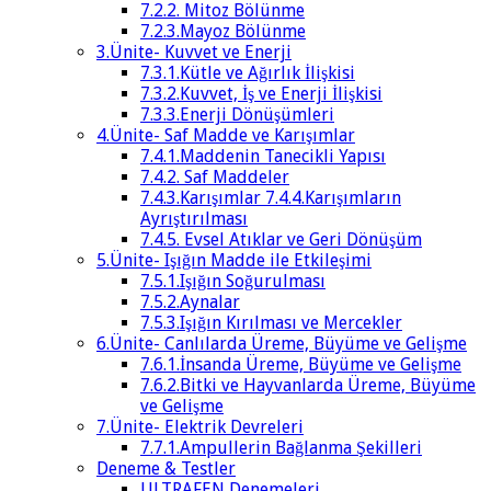
7.2.2. Mitoz Bölünme
7.2.3.Mayoz Bölünme
3.Ünite- Kuvvet ve Enerji
7.3.1.Kütle ve Ağırlık İlişkisi
7.3.2.Kuvvet, İş ve Enerji İlişkisi
7.3.3.Enerji Dönüşümleri
4.Ünite- Saf Madde ve Karışımlar
7.4.1.Maddenin Tanecikli Yapısı
7.4.2. Saf Maddeler
7.4.3.Karışımlar 7.4.4.Karışımların
Ayrıştırılması
7.4.5. Evsel Atıklar ve Geri Dönüşüm
5.Ünite- Işığın Madde ile Etkileşimi
7.5.1.Işığın Soğurulması
7.5.2.Aynalar
7.5.3.Işığın Kırılması ve Mercekler
6.Ünite- Canlılarda Üreme, Büyüme ve Gelişme
7.6.1.İnsanda Üreme, Büyüme ve Gelişme
7.6.2.Bitki ve Hayvanlarda Üreme, Büyüme
ve Gelişme
7.Ünite- Elektrik Devreleri
7.7.1.Ampullerin Bağlanma Şekilleri
Deneme & Testler
ULTRAFEN Denemeleri