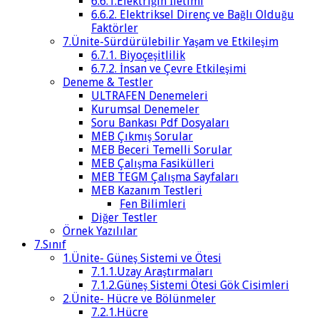
6.6.1.Elektriğin İletimi
6.6.2. Elektriksel Direnç ve Bağlı Olduğu
Faktörler
7.Ünite-Sürdürülebilir Yaşam ve Etkileşim
6.7.1. Biyoçeşitlilik
6.7.2. İnsan ve Çevre Etkileşimi
Deneme & Testler
ULTRAFEN Denemeleri
Kurumsal Denemeler
Soru Bankası Pdf Dosyaları
MEB Çıkmış Sorular
MEB Beceri Temelli Sorular
MEB Çalışma Fasikülleri
MEB TEGM Çalışma Sayfaları
MEB Kazanım Testleri
Fen Bilimleri
Diğer Testler
Örnek Yazılılar
7.Sınıf
1.Ünite- Güneş Sistemi ve Ötesi
7.1.1.Uzay Araştırmaları
7.1.2.Güneş Sistemi Ötesi Gök Cisimleri
2.Ünite- Hücre ve Bölünmeler
7.2.1.Hücre