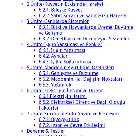
2.Ünite-Kuvvetin Etkisinde Hareket
6.2.1. Bileşke Kuvvet
6.2.2. Sabit Süratli ve Sabit Hızlı Hareket
3.Ünite-Canlılarda Sistemler
6.3.1. Bitki ve Hayvanlarda Üreme, Büyüme
ve Gelişme
6.3.2. Denetleyici ve Düzenleyici Sistemler
4.Ünite-Işığın Yansıması ve Renkler
6.4.1. Işığın Yansıması
6.4.2. Aynalar
6.4.3. Işığın Soğurulması
5.Ünite-Maddenin Ayırt Edici Özellikleri
6.5.1. Genleşme ve Büzülme
6.5.2. Maddenin Hal Değişim Noktaları
6.5.3. Yoğunluk
6.Ünite-Elektriğin İletimi ve Direnç
6.6.1.Elektriğin İletimi
6.6.2. Elektriksel Direnç ve Bağlı Olduğu
Faktörler
7.Ünite-Sürdürülebilir Yaşam ve Etkileşim
6.7.1. Biyoçeşitlilik
6.7.2. İnsan ve Çevre Etkileşimi
Deneme & Testler