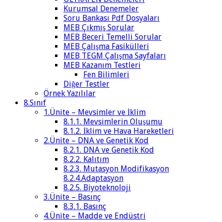
Kurumsal Denemeler
Soru Bankası Pdf Dosyaları
MEB Çıkmış Sorular
MEB Beceri Temelli Sorular
MEB Çalışma Fasikülleri
MEB TEGM Çalışma Sayfaları
MEB Kazanım Testleri
Fen Bilimleri
Diğer Testler
Örnek Yazılılar
8.Sınıf
1.Ünite – Mevsimler ve İklim
8.1.1. Mevsimlerin Oluşumu
8.1.2. İklim ve Hava Hareketleri
2.Ünite – DNA ve Genetik Kod
8.2.1. DNA ve Genetik Kod
8.2.2. Kalıtım
8.2.3. Mutasyon Modifikasyon
8.2.4.Adaptasyon
8.2.5. Biyoteknoloji
3.Ünite – Basınç
8.3.1. Basınç
4.Ünite – Madde ve Endüstri