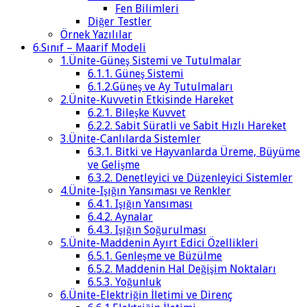
Fen Bilimleri
Diğer Testler
Örnek Yazılılar
6.Sınıf – Maarif Modeli
1.Ünite-Güneş Sistemi ve Tutulmalar
6.1.1. Güneş Sistemi
6.1.2.Güneş ve Ay Tutulmaları
2.Ünite-Kuvvetin Etkisinde Hareket
6.2.1. Bileşke Kuvvet
6.2.2. Sabit Süratli ve Sabit Hızlı Hareket
3.Ünite-Canlılarda Sistemler
6.3.1. Bitki ve Hayvanlarda Üreme, Büyüme
ve Gelişme
6.3.2. Denetleyici ve Düzenleyici Sistemler
4.Ünite-Işığın Yansıması ve Renkler
6.4.1. Işığın Yansıması
6.4.2. Aynalar
6.4.3. Işığın Soğurulması
5.Ünite-Maddenin Ayırt Edici Özellikleri
6.5.1. Genleşme ve Büzülme
6.5.2. Maddenin Hal Değişim Noktaları
6.5.3. Yoğunluk
6.Ünite-Elektriğin İletimi ve Direnç