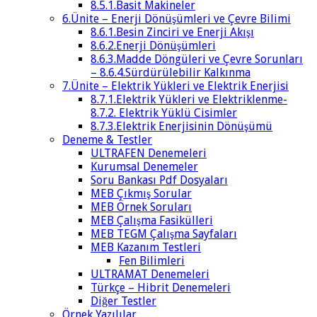
8.5.1.Basit Makineler
6.Ünite – Enerji Dönüşümleri ve Çevre Bilimi
8.6.1.Besin Zinciri ve Enerji Akışı
8.6.2.Enerji Dönüşümleri
8.6.3.Madde Döngüleri ve Çevre Sorunları
– 8.6.4.Sürdürülebilir Kalkınma
7.Ünite – Elektrik Yükleri ve Elektrik Enerjisi
8.7.1.Elektrik Yükleri ve Elektriklenme-
8.7.2. Elektrik Yüklü Cisimler
8.7.3.Elektrik Enerjisinin Dönüşümü
Deneme & Testler
ULTRAFEN Denemeleri
Kurumsal Denemeler
Soru Bankası Pdf Dosyaları
MEB Çıkmış Sorular
MEB Örnek Soruları
MEB Çalışma Fasikülleri
MEB TEGM Çalışma Sayfaları
MEB Kazanım Testleri
Fen Bilimleri
ULTRAMAT Denemeleri
Türkçe – Hibrit Denemeleri
Diğer Testler
Örnek Yazılılar