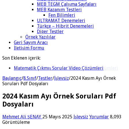
MEB TEGM Çalışma Sayfaları
MEB Kazanım Testleri
Fen Bilimleri
ULTRAMAT Denemeleri
Türkçe – Hibrit Denemeleri
Diğer Testler
Örnek Yazılılar
Geri Sayım Aracı
İletişim Formu
Son Eklenen içerik:
Matematik 6.Ünite Örnek Sorular Video Çözümleri
Başlangıç
/
8.Sınıf
/
Testler
/
İşlevsiz
/
2024 Kasım Ayı Örnek
Soruları Pdf Dosyaları
2024 Kasım Ayı Örnek Soruları Pdf
Dosyaları
Mehmet Ali ŞENAY
25 Mayıs 2025
İşlevsiz
Yorumlar
8,093
Görüntüleme