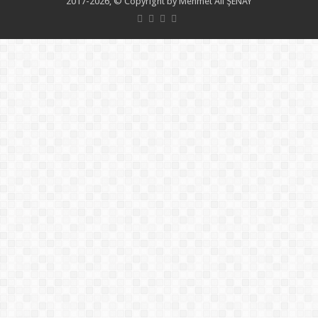
2017-2026, © Copyright by Mehmet Ali ŞENAY