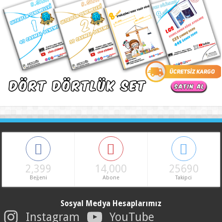
2,399
14,000
25690
Beğeni
Abone
Takipci
Sosyal Medya Hesaplarımız
Instagram
YouTube