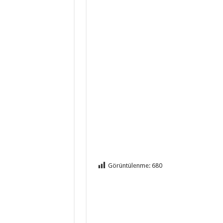
İngilizce 2.Ün
İngilizce 1.Ün
Din Kültürü ve
Görüntülenme:
680