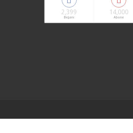
2,399
14,000
Beğeni
Abone