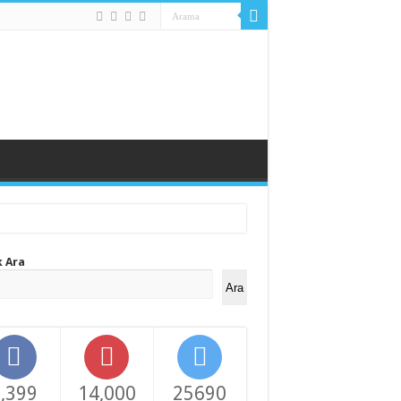
k Ara
Ara
,399
14,000
25690