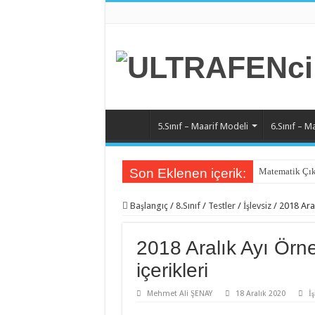
5.Sınıf – Maarif Modeli
6.Sınıf – M
Son Eklenen içerik:
Matematik Çık
Matematik 6.Ü
Başlangıç
/
8.Sınıf
/
Testler
/
İşlevsiz
/
2018 Aral
Matematik 5.Ü
Matematik 4.Ü
2018 Aralık Ayı Örne
Matematik 3.Ü
içerikleri
Matematik 2.Ü
Mehmet Ali ŞENAY
18 Aralık 2020
İş
Matematik 1.Ü