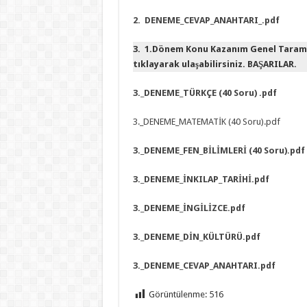
2. DENEME_CEVAP_ANAHTARI_.pdf
3. 1.Dönem Konu Kazanım Genel Tarama
tıklayarak ulaşabilirsiniz. BAŞARILAR.
3._DENEME_TÜRKÇE (40 Soru) .pdf
3._DENEME_MATEMATİK (40 Soru).pdf
3._DENEME_FEN_BİLİMLERİ (40 Soru).pdf
3._DENEME_İNKILAP_TARİHİ.pdf
3._DENEME_İNGİLİZCE.pdf
3._DENEME_DİN_KÜLTÜRÜ.pdf
3._DENEME_CEVAP_ANAHTARI.pdf
Görüntülenme:
516