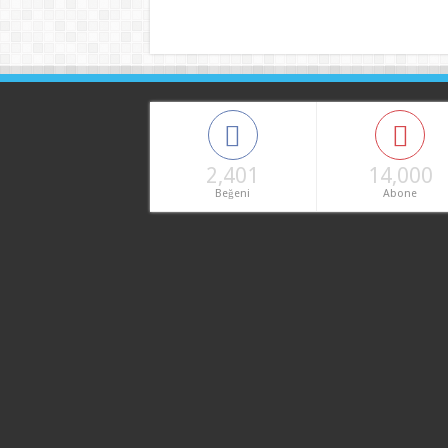
2,401
14,000
Beğeni
Abone