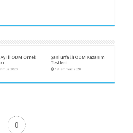
 Ayı İl ÖDM Örnek
Şanlıurfa İli ÖDM Kazanım
rı
Testleri
emmuz 2020
18 Temmuz 2020
0