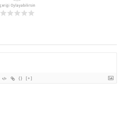
İçeriği Oylayabilirsin
{}
[+]