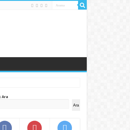
k Ara
Ara