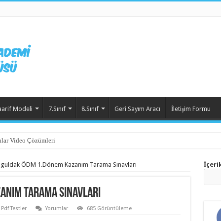
aarif Modeli
7.Sınıf
8.Sınıf
Geri Sayım Aracı
İletişim Formu
lar Video Çözümleri
guldak ÖDM 1.Dönem Kazanım Tarama Sınavları
İçeri
anım Tarama Sınavları
Pdf Testler
Yorumlar
685 Görüntüleme