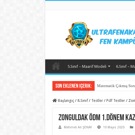
5.Sınıf – Maarif Modeli
6.Sınıf – M
Son Eklenen içerik:
Matematik Çıkmış Soru
Başlangıç
/
8.Sınıf
/
Testler
/
Pdf Testler
/
Zon
Zonguldak ÖDM 1.Dönem Kaz
Mehmet Ali ŞENAY
10 Mayıs 2020