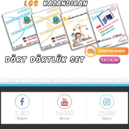
2,401
14,000
25690
Beğeni
Abone
Takipci