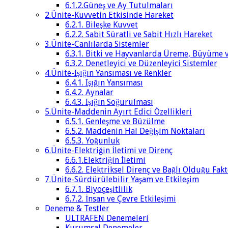
6.1.2.Güneş ve Ay Tutulmaları
2.Ünite-Kuvvetin Etkisinde Hareket
6.2.1. Bileşke Kuvvet
6.2.2. Sabit Süratli ve Sabit Hızlı Hareket
3.Ünite-Canlılarda Sistemler
6.3.1. Bitki ve Hayvanlarda Üreme, Büyüme 
6.3.2. Denetleyici ve Düzenleyici Sistemler
4.Ünite-Işığın Yansıması ve Renkler
6.4.1. Işığın Yansıması
6.4.2. Aynalar
6.4.3. Işığın Soğurulması
5.Ünite-Maddenin Ayırt Edici Özellikleri
6.5.1. Genleşme ve Büzülme
6.5.2. Maddenin Hal Değişim Noktaları
6.5.3. Yoğunluk
6.Ünite-Elektriğin İletimi ve Direnç
6.6.1.Elektriğin İletimi
6.6.2. Elektriksel Direnç ve Bağlı Olduğu Fak
7.Ünite-Sürdürülebilir Yaşam ve Etkileşim
6.7.1. Biyoçeşitlilik
6.7.2. İnsan ve Çevre Etkileşimi
Deneme & Testler
ULTRAFEN Denemeleri
Kurumsal Denemeler