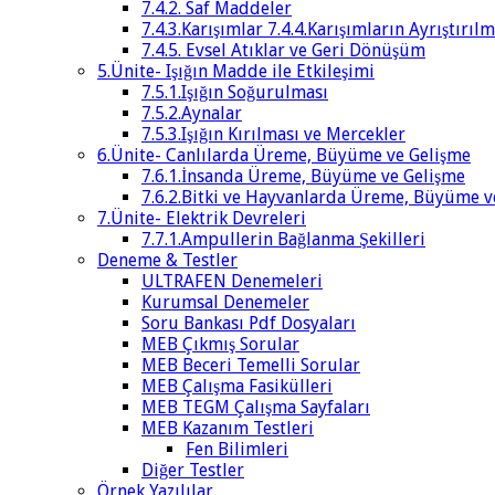
7.4.2. Saf Maddeler
7.4.3.Karışımlar 7.4.4.Karışımların Ayrıştırılm
7.4.5. Evsel Atıklar ve Geri Dönüşüm
5.Ünite- Işığın Madde ile Etkileşimi
7.5.1.Işığın Soğurulması
7.5.2.Aynalar
7.5.3.Işığın Kırılması ve Mercekler
6.Ünite- Canlılarda Üreme, Büyüme ve Gelişme
7.6.1.İnsanda Üreme, Büyüme ve Gelişme
7.6.2.Bitki ve Hayvanlarda Üreme, Büyüme v
7.Ünite- Elektrik Devreleri
7.7.1.Ampullerin Bağlanma Şekilleri
Deneme & Testler
ULTRAFEN Denemeleri
Kurumsal Denemeler
Soru Bankası Pdf Dosyaları
MEB Çıkmış Sorular
MEB Beceri Temelli Sorular
MEB Çalışma Fasikülleri
MEB TEGM Çalışma Sayfaları
MEB Kazanım Testleri
Fen Bilimleri
Diğer Testler
Örnek Yazılılar