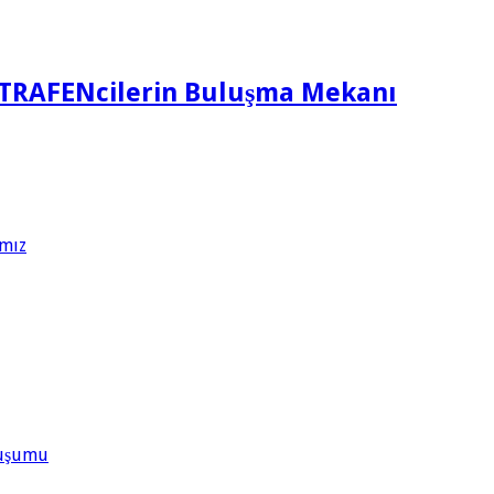
TRAFENcilerin Buluşma Mekanı
ımız
Oluşumu