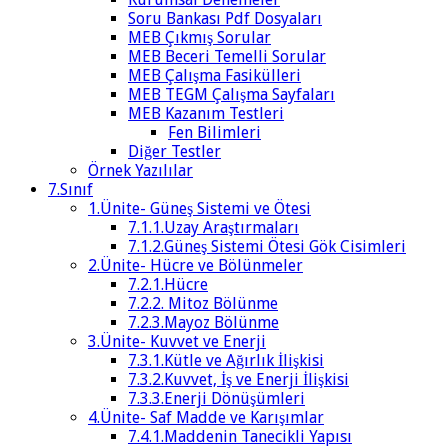
Soru Bankası Pdf Dosyaları
MEB Çıkmış Sorular
MEB Beceri Temelli Sorular
MEB Çalışma Fasikülleri
MEB TEGM Çalışma Sayfaları
MEB Kazanım Testleri
Fen Bilimleri
Diğer Testler
Örnek Yazılılar
7.Sınıf
1.Ünite- Güneş Sistemi ve Ötesi
7.1.1.Uzay Araştırmaları
7.1.2.Güneş Sistemi Ötesi Gök Cisimleri
2.Ünite- Hücre ve Bölünmeler
7.2.1.Hücre
7.2.2. Mitoz Bölünme
7.2.3.Mayoz Bölünme
3.Ünite- Kuvvet ve Enerji
7.3.1.Kütle ve Ağırlık İlişkisi
7.3.2.Kuvvet, İş ve Enerji İlişkisi
7.3.3.Enerji Dönüşümleri
4.Ünite- Saf Madde ve Karışımlar
7.4.1.Maddenin Tanecikli Yapısı