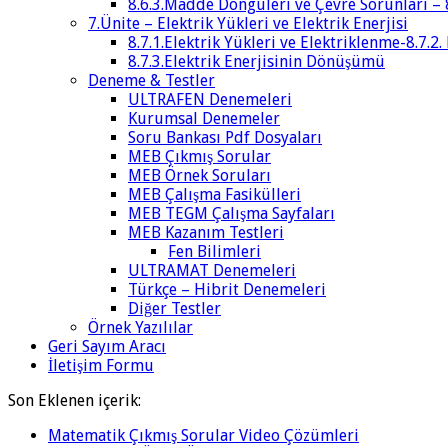
8.6.3.Madde Döngüleri ve Çevre Sorunları – 
7.Ünite – Elektrik Yükleri ve Elektrik Enerjisi
8.7.1.Elektrik Yükleri ve Elektriklenme-8.7.2.
8.7.3.Elektrik Enerjisinin Dönüşümü
Deneme & Testler
ULTRAFEN Denemeleri
Kurumsal Denemeler
Soru Bankası Pdf Dosyaları
MEB Çıkmış Sorular
MEB Örnek Soruları
MEB Çalışma Fasikülleri
MEB TEGM Çalışma Sayfaları
MEB Kazanım Testleri
Fen Bilimleri
ULTRAMAT Denemeleri
Türkçe – Hibrit Denemeleri
Diğer Testler
Örnek Yazılılar
Geri Sayım Aracı
İletişim Formu
Son Eklenen içerik:
Matematik Çıkmış Sorular Video Çözümleri