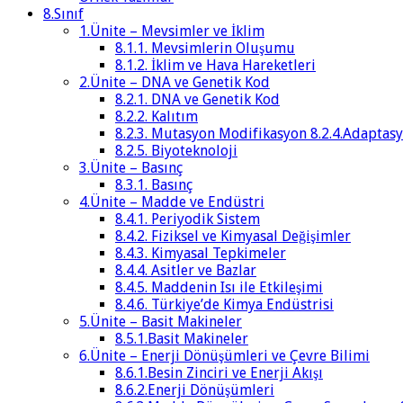
8.Sınıf
1.Ünite – Mevsimler ve İklim
8.1.1. Mevsimlerin Oluşumu
8.1.2. İklim ve Hava Hareketleri
2.Ünite – DNA ve Genetik Kod
8.2.1. DNA ve Genetik Kod
8.2.2. Kalıtım
8.2.3. Mutasyon Modifikasyon 8.2.4.Adaptas
8.2.5. Biyoteknoloji
3.Ünite – Basınç
8.3.1. Basınç
4.Ünite – Madde ve Endüstri
8.4.1. Periyodik Sistem
8.4.2. Fiziksel ve Kimyasal Değişimler
8.4.3. Kimyasal Tepkimeler
8.4.4. Asitler ve Bazlar
8.4.5. Maddenin Isı ile Etkileşimi
8.4.6. Türkiye’de Kimya Endüstrisi
5.Ünite – Basit Makineler
8.5.1.Basit Makineler
6.Ünite – Enerji Dönüşümleri ve Çevre Bilimi
8.6.1.Besin Zinciri ve Enerji Akışı
8.6.2.Enerji Dönüşümleri