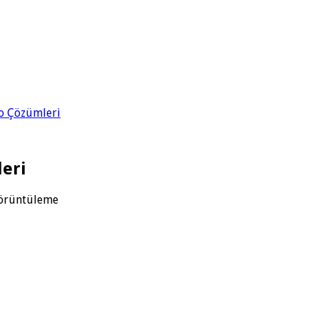
eo Çözümleri
eri
örüntüleme