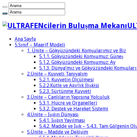
UL
Ana Sayfa
5.Sınıf – Maarif Modeli
1. Ünite – Gökyüzündeki Komşularımız ve Biz
5.1.1. Gökyüzündeki Komşumuz: Güneş
5.1.2. Gökyüzündeki Komşumuz: Ay
5.1.3. Dünya’mız ve Gökyüzündeki Komşular
2.Ünite – Kuvveti Tanıyalım
5.2.1. Kuvvetin Ölçülmesi
5.2.2.Kütle ve Ağırlık İlişkisi
5.2.3. Sürtünme Kuvveti
3.Ünite – Canlıların Yapısına Yolculuk
5.3.1. Hücre ve Organelleri
5.3.2. Destek ve Hareket Sistemi
4.Ünite – Işığın Dünyası
5.4.1. Işığın Yayılması
5.4.2. Madde ve Işık – 5.4.3. Tam Gölgenin 
5.Ünite – Madde ve Değişim