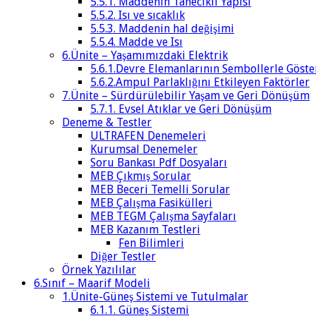
5.5.1. Maddenin Tanecikli Yapısı
5.5.2. Isı ve sıcaklık
5.5.3. Maddenin hal değişimi
5.5.4. Madde ve Isı
6.Ünite – Yaşamımızdaki Elektrik
5.6.1.Devre Elemanlarının Sembollerle Göste
5.6.2.Ampul Parlaklığını Etkileyen Faktörler
7.Ünite – Sürdürülebilir Yaşam ve Geri Dönüşüm
5.7.1. Evsel Atıklar ve Geri Dönüşüm
Deneme & Testler
ULTRAFEN Denemeleri
Kurumsal Denemeler
Soru Bankası Pdf Dosyaları
MEB Çıkmış Sorular
MEB Beceri Temelli Sorular
MEB Çalışma Fasikülleri
MEB TEGM Çalışma Sayfaları
MEB Kazanım Testleri
Fen Bilimleri
Diğer Testler
Örnek Yazılılar
6.Sınıf – Maarif Modeli
1.Ünite-Güneş Sistemi ve Tutulmalar
6.1.1. Güneş Sistemi