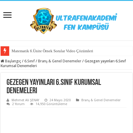
Matematik 6.Ünite Örnek Sorular Video Çözümleri
Matematik 5.Ünite Örnek Sorular Video Çözümleri
Başlangıç
/
6.Sınıf
/
Branş & Genel Denemeler
/
Gezegen yayınları 6.Sınıf
Kurumsal Denemeleri
Gezegen yayınları 6.Sınıf Kurumsal
Denemeleri
Mehmet Ali ŞENAY
24 Mayıs 2020
Branş & Genel Denemeler
2 Yorum
14,950 Görüntüleme