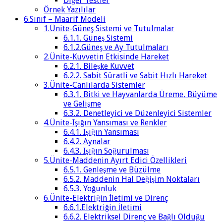
Diğer Testler
Örnek Yazılılar
6.Sınıf – Maarif Modeli
1.Ünite-Güneş Sistemi ve Tutulmalar
6.1.1. Güneş Sistemi
6.1.2.Güneş ve Ay Tutulmaları
2.Ünite-Kuvvetin Etkisinde Hareket
6.2.1. Bileşke Kuvvet
6.2.2. Sabit Süratli ve Sabit Hızlı Hareket
3.Ünite-Canlılarda Sistemler
6.3.1. Bitki ve Hayvanlarda Üreme, Büyüme
ve Gelişme
6.3.2. Denetleyici ve Düzenleyici Sistemler
4.Ünite-Işığın Yansıması ve Renkler
6.4.1. Işığın Yansıması
6.4.2. Aynalar
6.4.3. Işığın Soğurulması
5.Ünite-Maddenin Ayırt Edici Özellikleri
6.5.1. Genleşme ve Büzülme
6.5.2. Maddenin Hal Değişim Noktaları
6.5.3. Yoğunluk
6.Ünite-Elektriğin İletimi ve Direnç
6.6.1.Elektriğin İletimi
6.6.2. Elektriksel Direnç ve Bağlı Olduğu