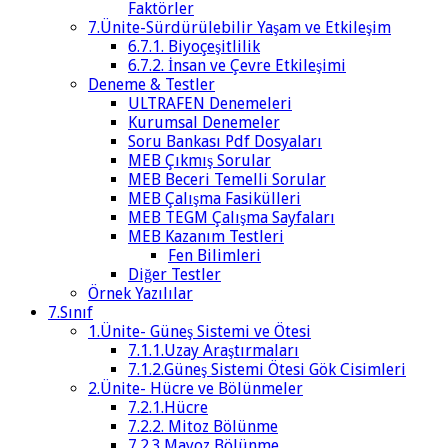
Faktörler
7.Ünite-Sürdürülebilir Yaşam ve Etkileşim
6.7.1. Biyoçeşitlilik
6.7.2. İnsan ve Çevre Etkileşimi
Deneme & Testler
ULTRAFEN Denemeleri
Kurumsal Denemeler
Soru Bankası Pdf Dosyaları
MEB Çıkmış Sorular
MEB Beceri Temelli Sorular
MEB Çalışma Fasikülleri
MEB TEGM Çalışma Sayfaları
MEB Kazanım Testleri
Fen Bilimleri
Diğer Testler
Örnek Yazılılar
7.Sınıf
1.Ünite- Güneş Sistemi ve Ötesi
7.1.1.Uzay Araştırmaları
7.1.2.Güneş Sistemi Ötesi Gök Cisimleri
2.Ünite- Hücre ve Bölünmeler
7.2.1.Hücre
7.2.2. Mitoz Bölünme
7.2.3.Mayoz Bölünme