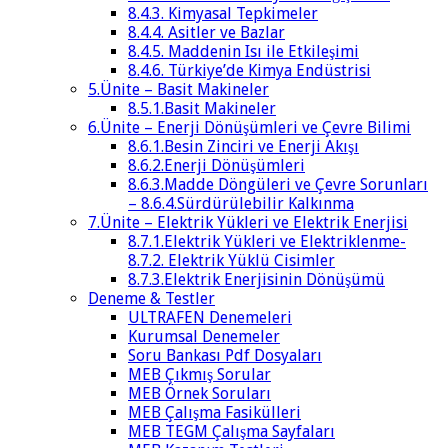
8.4.3. Kimyasal Tepkimeler
8.4.4. Asitler ve Bazlar
8.4.5. Maddenin Isı ile Etkileşimi
8.4.6. Türkiye’de Kimya Endüstrisi
5.Ünite – Basit Makineler
8.5.1.Basit Makineler
6.Ünite – Enerji Dönüşümleri ve Çevre Bilimi
8.6.1.Besin Zinciri ve Enerji Akışı
8.6.2.Enerji Dönüşümleri
8.6.3.Madde Döngüleri ve Çevre Sorunları
– 8.6.4.Sürdürülebilir Kalkınma
7.Ünite – Elektrik Yükleri ve Elektrik Enerjisi
8.7.1.Elektrik Yükleri ve Elektriklenme-
8.7.2. Elektrik Yüklü Cisimler
8.7.3.Elektrik Enerjisinin Dönüşümü
Deneme & Testler
ULTRAFEN Denemeleri
Kurumsal Denemeler
Soru Bankası Pdf Dosyaları
MEB Çıkmış Sorular
MEB Örnek Soruları
MEB Çalışma Fasikülleri
MEB TEGM Çalışma Sayfaları