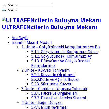
ULTRAFENcilerin Buluşma Mekanı
Ana Sayfa
5.Sınıf – Maarif Modeli
1. Ünite – Gökyüzündeki Komşularımız ve Biz
5.1.1. Gökyüzündeki Komşumuz: Güneş
5.1.2. Gökyüzündeki Komşumuz: Ay
5.1.3. Dünya’mız ve Gökyüzündeki
Komşularımız
2.Ünite – Kuvveti Tanıyalım
5.2.1. Kuvvetin Ölçülmesi
5.2.2.Kütle ve Ağırlık İlişkisi
5.2.3. Sürtünme Kuvveti
3.Ünite – Canlıların Yapısına Yolculuk
5.3.1. Hücre ve Organelleri
5.3.2. Destek ve Hareket Sistemi
4.Ünite – Işığın Dünyası
5.4.1. Işığın Yayılması