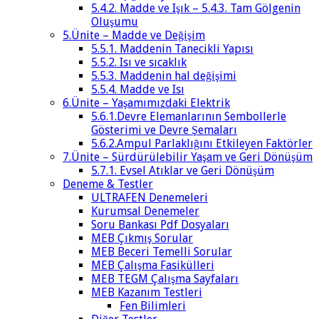
5.4.2. Madde ve Işık – 5.4.3. Tam Gölgenin
Oluşumu
5.Ünite – Madde ve Değişim
5.5.1. Maddenin Tanecikli Yapısı
5.5.2. Isı ve sıcaklık
5.5.3. Maddenin hal değişimi
5.5.4. Madde ve Isı
6.Ünite – Yaşamımızdaki Elektrik
5.6.1.Devre Elemanlarının Sembollerle
Gösterimi ve Devre Şemaları
5.6.2.Ampul Parlaklığını Etkileyen Faktörler
7.Ünite – Sürdürülebilir Yaşam ve Geri Dönüşüm
5.7.1. Evsel Atıklar ve Geri Dönüşüm
Deneme & Testler
ULTRAFEN Denemeleri
Kurumsal Denemeler
Soru Bankası Pdf Dosyaları
MEB Çıkmış Sorular
MEB Beceri Temelli Sorular
MEB Çalışma Fasikülleri
MEB TEGM Çalışma Sayfaları
MEB Kazanım Testleri
Fen Bilimleri