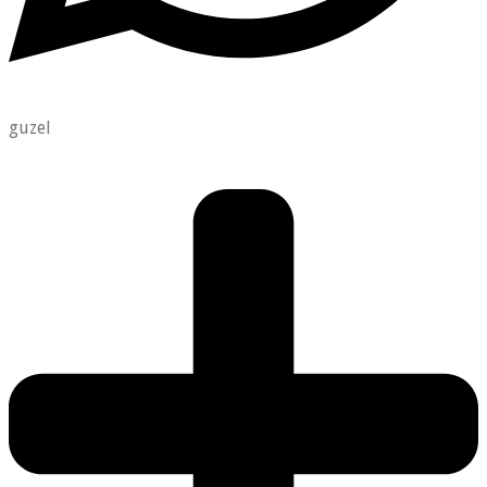
guzel