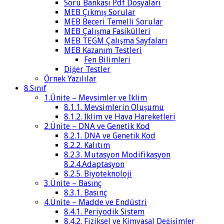
Soru Bankası Pdf Dosyaları
MEB Çıkmış Sorular
MEB Beceri Temelli Sorular
MEB Çalışma Fasikülleri
MEB TEGM Çalışma Sayfaları
MEB Kazanım Testleri
Fen Bilimleri
Diğer Testler
Örnek Yazılılar
8.Sınıf
1.Ünite – Mevsimler ve İklim
8.1.1. Mevsimlerin Oluşumu
8.1.2. İklim ve Hava Hareketleri
2.Ünite – DNA ve Genetik Kod
8.2.1. DNA ve Genetik Kod
8.2.2. Kalıtım
8.2.3. Mutasyon Modifikasyon
8.2.4.Adaptasyon
8.2.5. Biyoteknoloji
3.Ünite – Basınç
8.3.1. Basınç
4.Ünite – Madde ve Endüstri
8.4.1. Periyodik Sistem
8.4.2. Fiziksel ve Kimyasal Değişimler