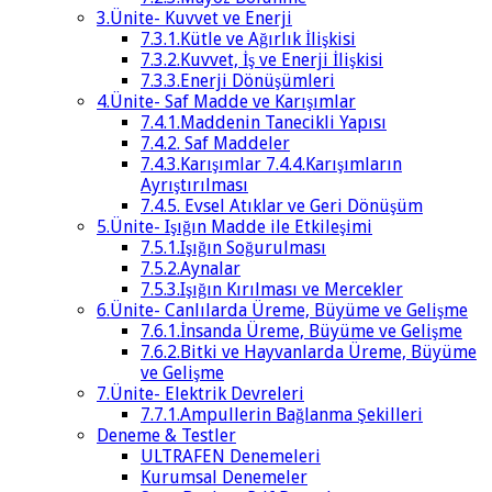
3.Ünite- Kuvvet ve Enerji
7.3.1.Kütle ve Ağırlık İlişkisi
7.3.2.Kuvvet, İş ve Enerji İlişkisi
7.3.3.Enerji Dönüşümleri
4.Ünite- Saf Madde ve Karışımlar
7.4.1.Maddenin Tanecikli Yapısı
7.4.2. Saf Maddeler
7.4.3.Karışımlar 7.4.4.Karışımların
Ayrıştırılması
7.4.5. Evsel Atıklar ve Geri Dönüşüm
5.Ünite- Işığın Madde ile Etkileşimi
7.5.1.Işığın Soğurulması
7.5.2.Aynalar
7.5.3.Işığın Kırılması ve Mercekler
6.Ünite- Canlılarda Üreme, Büyüme ve Gelişme
7.6.1.İnsanda Üreme, Büyüme ve Gelişme
7.6.2.Bitki ve Hayvanlarda Üreme, Büyüme
ve Gelişme
7.Ünite- Elektrik Devreleri
7.7.1.Ampullerin Bağlanma Şekilleri
Deneme & Testler
ULTRAFEN Denemeleri
Kurumsal Denemeler