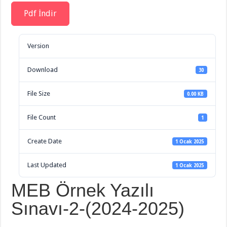
Pdf İndir
Version
Download
30
File Size
0.00 KB
File Count
1
Create Date
1 Ocak 2025
Last Updated
1 Ocak 2025
MEB Örnek Yazılı
Sınavı-2-(2024-2025)