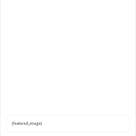
Din Kültürü ve Ahlak Bilgisi 5.Ünite Örnek Sorular Video Çözümleri
[featured_image]