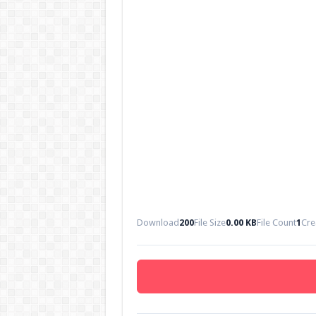
Download
200
File Size
0.00 KB
File Count
1
Cre