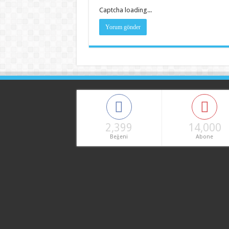
Captcha loading...
2,399
14,000
Beğeni
Abone