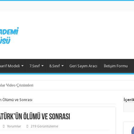
aarif Modeli
7.Sınıf
8.Sınıf
Geri Sayım Aracı
İletişim Formu
lar Video Çözümleri
ün Ölümü ve Sonrası
İçeri
tatürk’ün Ölümü ve Sonrası
Yorumlar
219 Görüntüleme