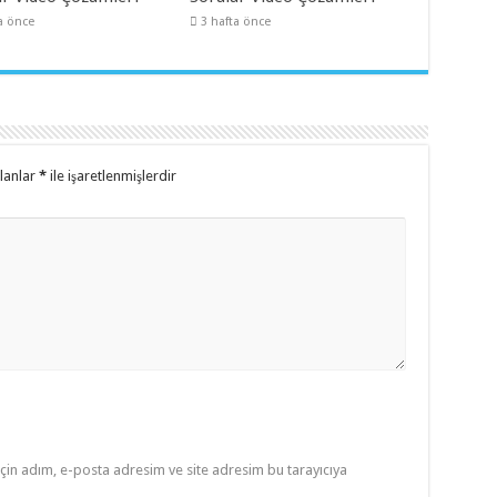
a önce
3 hafta önce
alanlar
*
ile işaretlenmişlerdir
çin adım, e-posta adresim ve site adresim bu tarayıcıya