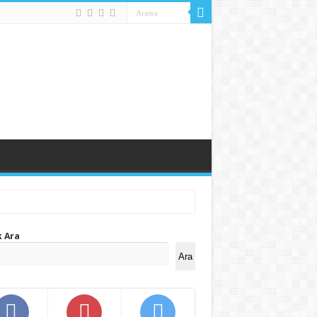
k Ara
Ara