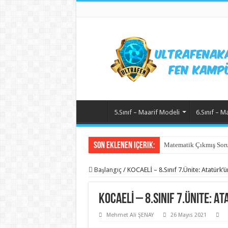
5.Sınıf – Maarif Modeli
6.Sınıf – M
Son Eklenen içerik:
Matematik Çıkmış Soru
Başlangıç
/
KOCAELİ – 8.Sınıf 7.Ünite: Atatürk’
KOCAELİ – 8.Sınıf 7.Ünite: A
Mehmet Ali ŞENAY
26 Mayıs 2021