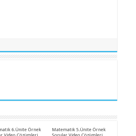
atik 6.Ünite Örnek
Matematik 5.Ünite Örnek
ar Video Çözümleri
Sorular Video Çözümleri