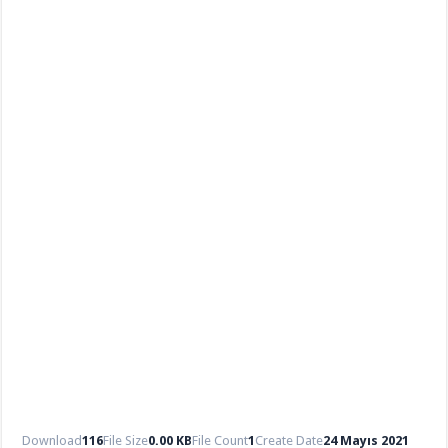
Download
116
File Size
0.00 KB
File Count
1
Create Date
24 Mayıs 2021