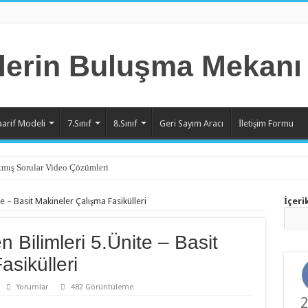
aarif Modeli
7.Sınıf
8.Sınıf
Geri Sayım Aracı
İletişim Formu
mış Sorular Video Çözümleri
te – Basit Makineler Çalışma Fasikülleri
İçeri
 Bilimleri 5.Ünite – Basit
sikülleri
Yorumlar
482 Görüntüleme
2