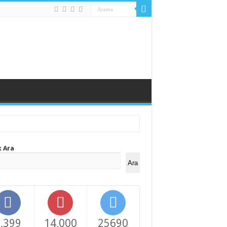
k Ara
Ara
,399
14,000
25690