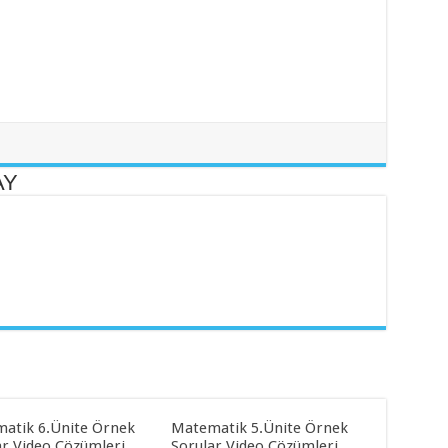
AY
atik 6.Ünite Örnek
Matematik 5.Ünite Örnek
ar Video Çözümleri
Sorular Video Çözümleri