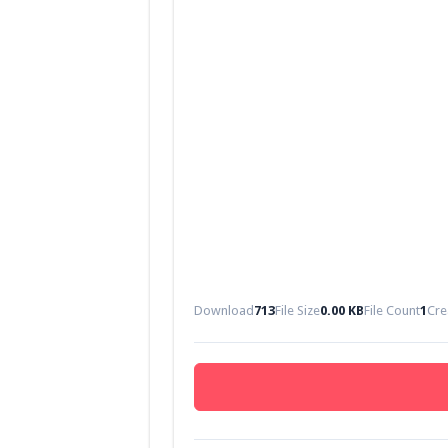
Download
713
File Size
0.00 KB
File Count
1
Cre