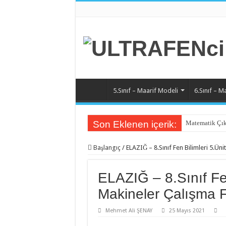
5.Sınıf – Maarif Modeli
6.Sınıf – M
Son Eklenen içerik:
Matematik Çık
Başlangıç
/
ELAZIĞ – 8.Sınıf Fen Bilimleri 5.Üni
ELAZIĞ – 8.Sınıf Fen
Makineler Çalışma Fa
Mehmet Ali ŞENAY
25 Mayıs 2021