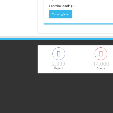
Captcha loading...
2,399
14,000
Beğeni
Abone