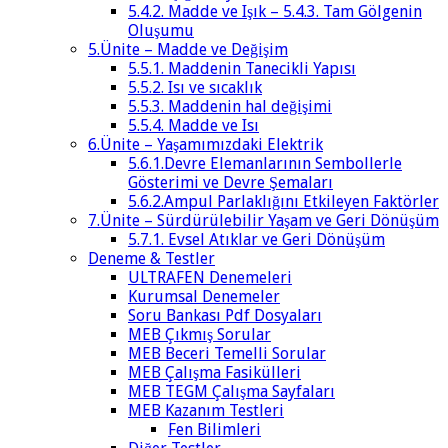
5.4.2. Madde ve Işık – 5.4.3. Tam Gölgenin
Oluşumu
5.Ünite – Madde ve Değişim
5.5.1. Maddenin Tanecikli Yapısı
5.5.2. Isı ve sıcaklık
5.5.3. Maddenin hal değişimi
5.5.4. Madde ve Isı
6.Ünite – Yaşamımızdaki Elektrik
5.6.1.Devre Elemanlarının Sembollerle
Gösterimi ve Devre Şemaları
5.6.2.Ampul Parlaklığını Etkileyen Faktörler
7.Ünite – Sürdürülebilir Yaşam ve Geri Dönüşüm
5.7.1. Evsel Atıklar ve Geri Dönüşüm
Deneme & Testler
ULTRAFEN Denemeleri
Kurumsal Denemeler
Soru Bankası Pdf Dosyaları
MEB Çıkmış Sorular
MEB Beceri Temelli Sorular
MEB Çalışma Fasikülleri
MEB TEGM Çalışma Sayfaları
MEB Kazanım Testleri
Fen Bilimleri