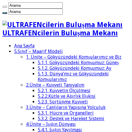
ULTRAFENcilerin Buluşma Mekanı
Ana Sayfa
5.Sınıf – Maarif Modeli
1. Ünite – Gökyüzündeki Komşularımız ve Biz
5.1.1. Gökyüzündeki Komşumuz: Güneş
5.1.2. Gökyüzündeki Komşumuz: Ay
5.1.3. Dünya’mız ve Gökyüzündeki
Komşularımız
2.Ünite – Kuvveti Tanıyalım
5.2.1. Kuvvetin Ölçülmesi
5.2.2.Kütle ve Ağırlık İlişkisi
5.2.3. Sürtünme Kuvveti
3.Ünite – Canlıların Yapısına Yolculuk
5.3.1. Hücre ve Organelleri
5.3.2. Destek ve Hareket Sistemi
4.Ünite – Işığın Dünyası
5.4.1. Işığın Yayılması