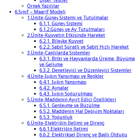
Diğer Testler
Örnek Yazılılar
6.Sınıf – Maarif Modeli
1.Ünite-Güneş Sistemi ve Tutulmalar
6.1.1. Güneş Sistemi
6.1.2.Güneş ve Ay Tutulmaları
2.Ünite-Kuvvetin Etkisinde Hareket
6.2.1. Bileşke Kuvvet
6.2.2. Sabit Süratli ve Sabit Hızlı Hareket
3.Ünite-Canlılarda Sistemler
6.3.1. Bitki ve Hayvanlarda Üreme, Büyüme
ve Gelişme
6.3.2. Denetleyici ve Düzenleyici Sistemler
4.Ünite-Işığın Yansıması ve Renkler
6.4.1. Işığın Yansıması
6.4.2. Aynalar
6.4.3. Işığın Soğurulması
5.Ünite-Maddenin Ayırt Edici Özellikleri
6.5.1. Genleşme ve Büzülme
6.5.2. Maddenin Hal Değişim Noktaları
6.5.3. Yoğunluk
6.Ünite-Elektriğin İletimi ve Direnç
6.6.1.Elektriğin İletimi
6.6.2. Elektriksel Direnç ve Bağlı Olduğu