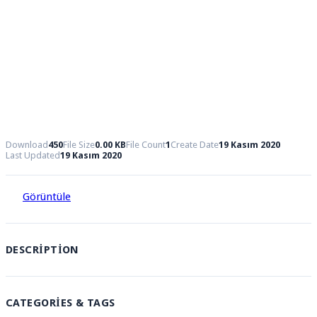
Download
450
File Size
0.00 KB
File Count
1
Create Date
19 Kasım 2020
Last Updated
19 Kasım 2020
Görüntüle
DESCRIPTION
CATEGORIES & TAGS