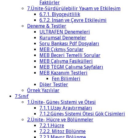
Faktörler
7.Ünite-Sürdürülebilir Yaşam ve Etkileşim
6.7.1. Biyoçeşitlilik
6.7.2. İnsan ve Çevre Etkileşimi
Deneme & Testler
ULTRAFEN Denemeleri
Kurumsal Denemeler
Soru Bankası Pdf Dosyaları
MEB Çıkmış Sorular
MEB Beceri Temelli Sorular
MEB Çalışma Fasikülleri
MEB TEGM Çalışma Sayfaları
MEB Kazanım Testleri
Fen Bilimleri
Diğer Testler
Örnek Yazılılar
7.Sınıf
1.Ünite- Güneş Sistemi ve Ötesi
7.1.1.Uzay Araştırmaları
7.1.2.Güneş Sistemi Ötesi Gök Cisimleri
2.Ünite- Hücre ve Bölünmeler
7.2.1.Hücre
7.2.2. Mitoz Bölünme
7.2.3.Mayoz Bölünme