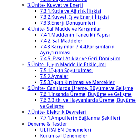
3.Ünite- Kuvvet ve Enerji
7.3.1.Kütle ve Ağırlık İlişkisi
7.3.2.Kuvvet, İş ve Enerji İlişkisi
7.3.3.Enerji Dönüşümleri
4.Ünite- Saf Madde ve Karışımlar
7.4.1.Maddenin Tanecikli Yapısı
7.4.2. Saf Maddeler
7.4.3.Karışımlar 7.4.4.Karışımların
Ayrıştırılması
7.4.5. Evsel Atıklar ve Geri Dönüşüm
5.Ünite- Işığın Madde ile Etkileşimi
7.5.1.Işığın Soğurulması
7.5.2.Aynalar
7.5.3.Işığın Kırılması ve Mercekler
6.Ünite- Canlılarda Üreme, Büyüme ve Gelişme
7.6.1.İnsanda Üreme, Büyüme ve Gelişme
7.6.2.Bitki ve Hayvanlarda Üreme, Büyüme
ve Gelişme
7.Ünite- Elektrik Devreleri
7.7.1.Ampullerin Bağlanma Şekilleri
Deneme & Testler
ULTRAFEN Denemeleri
Kurumsal Denemeler