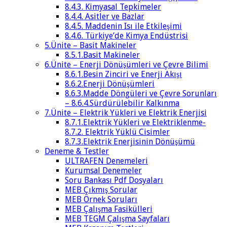
8.4.3. Kimyasal Tepkimeler
8.4.4. Asitler ve Bazlar
8.4.5. Maddenin Isı ile Etkileşimi
8.4.6. Türkiye’de Kimya Endüstrisi
5.Ünite – Basit Makineler
8.5.1.Basit Makineler
6.Ünite – Enerji Dönüşümleri ve Çevre Bilimi
8.6.1.Besin Zinciri ve Enerji Akışı
8.6.2.Enerji Dönüşümleri
8.6.3.Madde Döngüleri ve Çevre Sorunları
– 8.6.4.Sürdürülebilir Kalkınma
7.Ünite – Elektrik Yükleri ve Elektrik Enerjisi
8.7.1.Elektrik Yükleri ve Elektriklenme-
8.7.2. Elektrik Yüklü Cisimler
8.7.3.Elektrik Enerjisinin Dönüşümü
Deneme & Testler
ULTRAFEN Denemeleri
Kurumsal Denemeler
Soru Bankası Pdf Dosyaları
MEB Çıkmış Sorular
MEB Örnek Soruları
MEB Çalışma Fasikülleri
MEB TEGM Çalışma Sayfaları