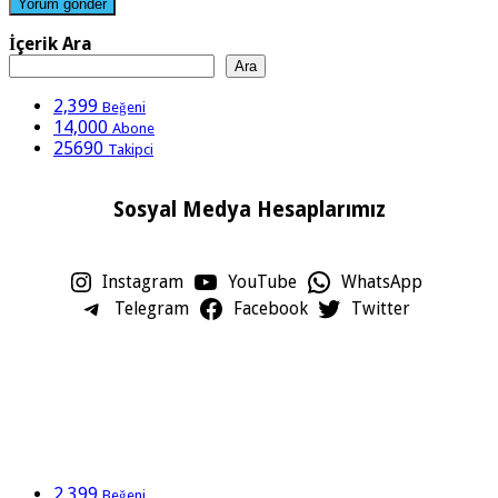
İçerik Ara
Ara
2,399
Beğeni
14,000
Abone
25690
Takipci
Sosyal Medya Hesaplarımız
Instagram
YouTube
WhatsApp
Telegram
Facebook
Twitter
2,399
Beğeni