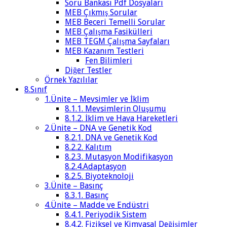
Soru Bankası Pdf Dosyaları
MEB Çıkmış Sorular
MEB Beceri Temelli Sorular
MEB Çalışma Fasikülleri
MEB TEGM Çalışma Sayfaları
MEB Kazanım Testleri
Fen Bilimleri
Diğer Testler
Örnek Yazılılar
8.Sınıf
1.Ünite – Mevsimler ve İklim
8.1.1. Mevsimlerin Oluşumu
8.1.2. İklim ve Hava Hareketleri
2.Ünite – DNA ve Genetik Kod
8.2.1. DNA ve Genetik Kod
8.2.2. Kalıtım
8.2.3. Mutasyon Modifikasyon
8.2.4.Adaptasyon
8.2.5. Biyoteknoloji
3.Ünite – Basınç
8.3.1. Basınç
4.Ünite – Madde ve Endüstri
8.4.1. Periyodik Sistem
8.4.2. Fiziksel ve Kimyasal Değişimler