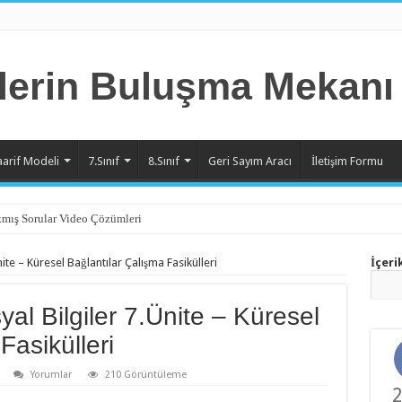
aarif Modeli
7.Sınıf
8.Sınıf
Geri Sayım Aracı
İletişim Formu
mış Sorular Video Çözümleri
ite – Küresel Bağlantılar Çalışma Fasikülleri
İçeri
al Bilgiler 7.Ünite – Küresel
Fasikülleri
Yorumlar
210 Görüntüleme
2