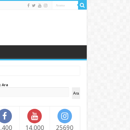
k Ara
Ara
,400
14,000
25690