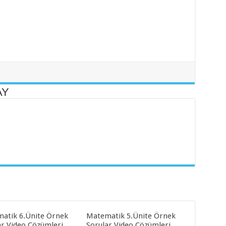
AY
atik 6.Ünite Örnek
Matematik 5.Ünite Örnek
ar Video Çözümleri
Sorular Video Çözümleri