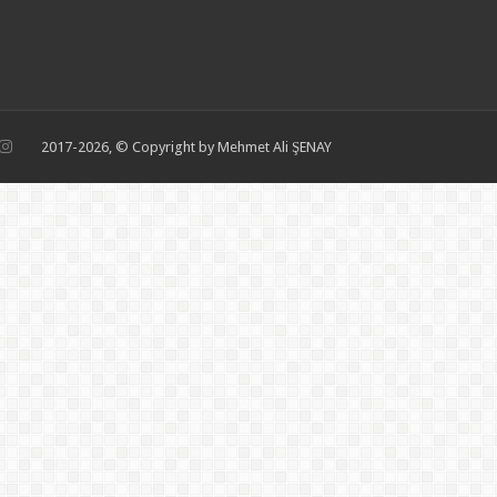
2017-2026, © Copyright by Mehmet Ali ŞENAY