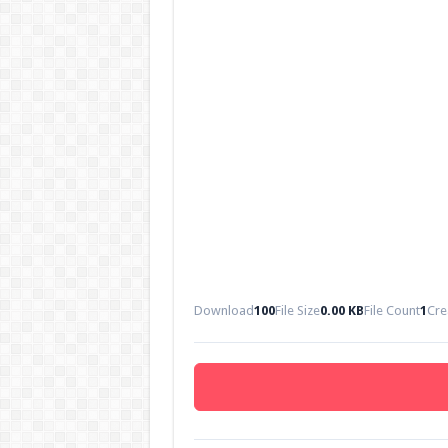
Download
100
File Size
0.00 KB
File Count
1
Cre