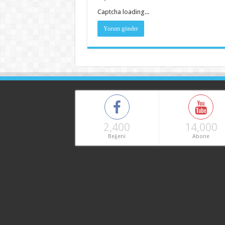
Captcha loading...
2,400
14,000
Beğeni
Abone