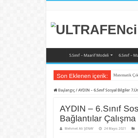
5.Sınıf – Maarif Modeli
6.Sınıf – M
Son Eklenen içerik:
Matematik Çık
Başlangıç
/
AYDIN – 6.Sınıf Sosyal Bilgiler 7.Ün
AYDIN – 6.Sınıf Sosy
Bağlantılar Çalışma 
Mehmet Ali ŞENAY
24 Mayıs 2021