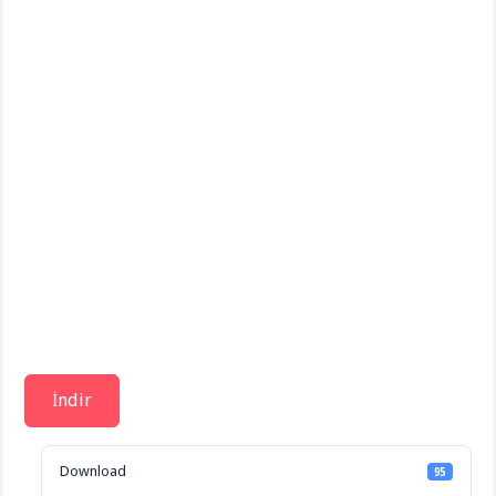
İndir
Download
95