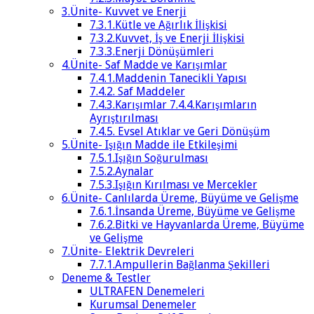
3.Ünite- Kuvvet ve Enerji
7.3.1.Kütle ve Ağırlık İlişkisi
7.3.2.Kuvvet, İş ve Enerji İlişkisi
7.3.3.Enerji Dönüşümleri
4.Ünite- Saf Madde ve Karışımlar
7.4.1.Maddenin Tanecikli Yapısı
7.4.2. Saf Maddeler
7.4.3.Karışımlar 7.4.4.Karışımların
Ayrıştırılması
7.4.5. Evsel Atıklar ve Geri Dönüşüm
5.Ünite- Işığın Madde ile Etkileşimi
7.5.1.Işığın Soğurulması
7.5.2.Aynalar
7.5.3.Işığın Kırılması ve Mercekler
6.Ünite- Canlılarda Üreme, Büyüme ve Gelişme
7.6.1.İnsanda Üreme, Büyüme ve Gelişme
7.6.2.Bitki ve Hayvanlarda Üreme, Büyüme
ve Gelişme
7.Ünite- Elektrik Devreleri
7.7.1.Ampullerin Bağlanma Şekilleri
Deneme & Testler
ULTRAFEN Denemeleri
Kurumsal Denemeler