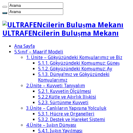
ULTRAFENcilerin Buluşma Mekanı
Ana Sayfa
5.Sınıf – Maarif Modeli
1. Ünite – Gökyüzündeki Komşularımız ve Biz
5.1.1. Gökyüzündeki Komşumuz: Güneş
5.1.2. Gökyüzündeki Komşumuz: Ay
5.1.3. Dünya’mız ve Gökyüzündeki
Komşularımız
2.Ünite – Kuvveti Tanıyalım
5.2.1. Kuvvetin Ölçülmesi
5.2.2.Kütle ve Ağırlık İlişkisi
5.2.3. Sürtünme Kuvveti
3.Ünite – Canlıların Yapısına Yolculuk
5.3.1. Hücre ve Organelleri
5.3.2. Destek ve Hareket Sistemi
4.Ünite – Işığın Dünyası
5.4.1. Işığın Yayılması