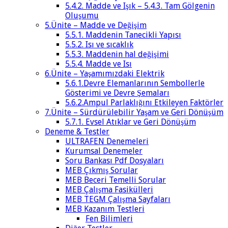
5.4.2. Madde ve Işık – 5.4.3. Tam Gölgenin
Oluşumu
5.Ünite – Madde ve Değişim
5.5.1. Maddenin Tanecikli Yapısı
5.5.2. Isı ve sıcaklık
5.5.3. Maddenin hal değişimi
5.5.4. Madde ve Isı
6.Ünite – Yaşamımızdaki Elektrik
5.6.1.Devre Elemanlarının Sembollerle
Gösterimi ve Devre Şemaları
5.6.2.Ampul Parlaklığını Etkileyen Faktörler
7.Ünite – Sürdürülebilir Yaşam ve Geri Dönüşüm
5.7.1. Evsel Atıklar ve Geri Dönüşüm
Deneme & Testler
ULTRAFEN Denemeleri
Kurumsal Denemeler
Soru Bankası Pdf Dosyaları
MEB Çıkmış Sorular
MEB Beceri Temelli Sorular
MEB Çalışma Fasikülleri
MEB TEGM Çalışma Sayfaları
MEB Kazanım Testleri
Fen Bilimleri