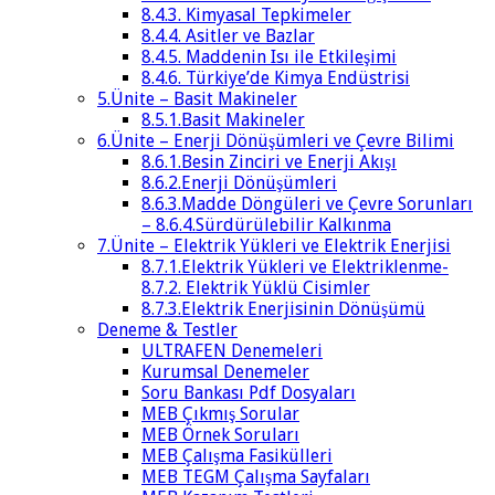
8.4.3. Kimyasal Tepkimeler
8.4.4. Asitler ve Bazlar
8.4.5. Maddenin Isı ile Etkileşimi
8.4.6. Türkiye’de Kimya Endüstrisi
5.Ünite – Basit Makineler
8.5.1.Basit Makineler
6.Ünite – Enerji Dönüşümleri ve Çevre Bilimi
8.6.1.Besin Zinciri ve Enerji Akışı
8.6.2.Enerji Dönüşümleri
8.6.3.Madde Döngüleri ve Çevre Sorunları
– 8.6.4.Sürdürülebilir Kalkınma
7.Ünite – Elektrik Yükleri ve Elektrik Enerjisi
8.7.1.Elektrik Yükleri ve Elektriklenme-
8.7.2. Elektrik Yüklü Cisimler
8.7.3.Elektrik Enerjisinin Dönüşümü
Deneme & Testler
ULTRAFEN Denemeleri
Kurumsal Denemeler
Soru Bankası Pdf Dosyaları
MEB Çıkmış Sorular
MEB Örnek Soruları
MEB Çalışma Fasikülleri
MEB TEGM Çalışma Sayfaları