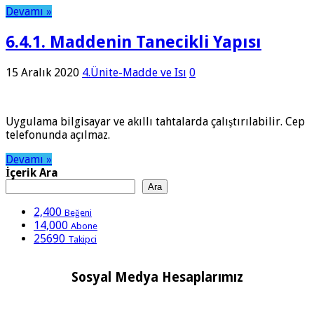
Devamı »
6.4.1. Maddenin Tanecikli Yapısı
15 Aralık 2020
4.Ünite-Madde ve Isı
0
Uygulama bilgisayar ve akıllı tahtalarda çalıştırılabilir. Cep
telefonunda açılmaz.
Devamı »
İçerik Ara
Ara
2,400
Beğeni
14,000
Abone
25690
Takipci
Sosyal Medya Hesaplarımız