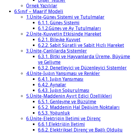
Diğer Testler
Örnek Yazılılar
6.Sınıf – Maarif Modeli
1.Ünite-Güneş Sistemi ve Tutulmalar
6.1.1. Güneş Sistemi
6.1.2.Güneş ve Ay Tutulmaları
2.Ünite-Kuvvetin Etkisinde Hareket
6.2.1. Bileşke Kuvvet
6.2.2. Sabit Süratli ve Sabit Hızlı Hareket
3.Ünite-Canlılarda Sistemler
6.3.1. Bitki ve Hayvanlarda Üreme, Büyüme
ve Gelişme
6.3.2. Denetleyici ve Düzenleyici Sistemler
4.Ünite-Işığın Yansıması ve Renkler
6.4.1. Işığın Yansıması
6.4.2. Aynalar
6.4.3. Işığın Soğurulması
5.Ünite-Maddenin Ayırt Edici Özellikleri
6.5.1. Genleşme ve Büzülme
6.5.2. Maddenin Hal Değişim Noktaları
6.5.3. Yoğunluk
6.Ünite-Elektriğin İletimi ve Direnç
6.6.1.Elektriğin İletimi
6.6.2. Elektriksel Direnç ve Bağlı Olduğu