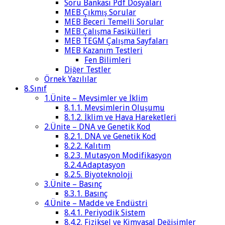
Soru Bankası Pdf Dosyaları
MEB Çıkmış Sorular
MEB Beceri Temelli Sorular
MEB Çalışma Fasikülleri
MEB TEGM Çalışma Sayfaları
MEB Kazanım Testleri
Fen Bilimleri
Diğer Testler
Örnek Yazılılar
8.Sınıf
1.Ünite – Mevsimler ve İklim
8.1.1. Mevsimlerin Oluşumu
8.1.2. İklim ve Hava Hareketleri
2.Ünite – DNA ve Genetik Kod
8.2.1. DNA ve Genetik Kod
8.2.2. Kalıtım
8.2.3. Mutasyon Modifikasyon
8.2.4.Adaptasyon
8.2.5. Biyoteknoloji
3.Ünite – Basınç
8.3.1. Basınç
4.Ünite – Madde ve Endüstri
8.4.1. Periyodik Sistem
8.4.2. Fiziksel ve Kimyasal Değişimler