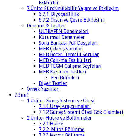
Faktörler
7.Ünite-Sürdürülebilir Yaşam ve Etkileşim
6.7.1. Biyoçeşitlilik
6.7.2. İnsan ve Çevre Etkileşimi
Deneme & Testler
ULTRAFEN Denemeleri
Kurumsal Denemeler
Soru Bankası Pdf Dosyaları
MEB Çıkmış Sorular
MEB Beceri Temelli Sorular
MEB Çalışma Fasikülleri
MEB TEGM Çalışma Sayfaları
MEB Kazanım Testleri
Fen Bilimleri
Diğer Testler
Örnek Yazılılar
7.Sınıf
1.Ünite- Güneş Sistemi ve Ötesi
7.1.1.Uzay Araştırmaları
7.1.2.Güneş Sistemi Ötesi Gök Cisimleri
2.Ünite- Hücre ve Bölünmeler
7.2.1.Hücre
7.2.2. Mitoz Bölünme
7.2.3.Mayoz Bölünme