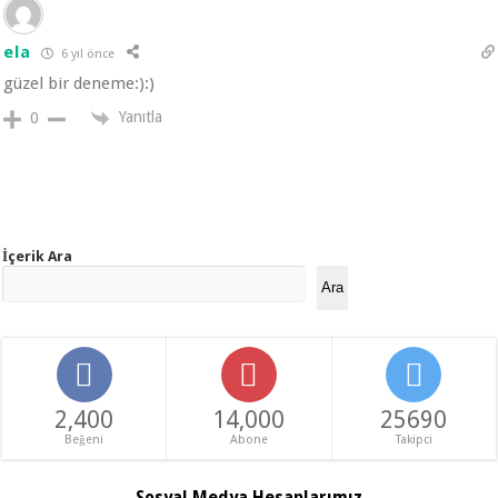
ela
6 yıl önce
güzel bir deneme:):)
Yanıtla
0
İçerik Ara
Ara
2,400
14,000
25690
Beğeni
Abone
Takipci
Sosyal Medya Hesaplarımız