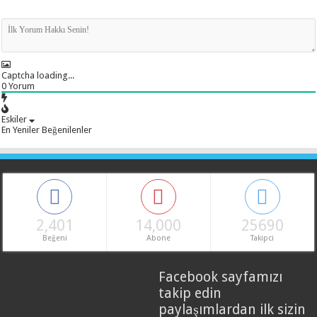
Captcha loading...
0
Yorum
Eskiler
En Yeniler
Beğenilenler
2,401
14,000
25690
Beğeni
Abone
Takipci
Facebook sayfamızı
takip edin
paylaşımlardan ilk sizin