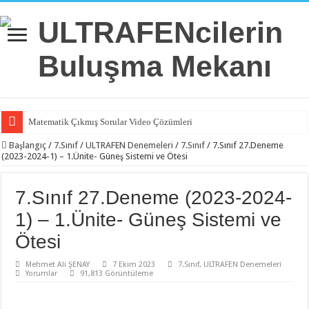
Matematik Çıkmış Sorular Video Çözümleri
Matematik 6.Ünite Örnek Sorular Video Çözümleri
Başlangıç
/
7.Sınıf
/
ULTRAFEN Denemeleri
/
7.Sınıf
/
7.Sınıf 27.Deneme
(2023-2024-1) – 1.Ünite- Güneş Sistemi ve Ötesi
Matematik 5.Ünite Örnek Sorular Video Çözümleri
Matematik 4.Ünite Örnek Sorular Video Çözümleri
7.Sınıf 27.Deneme (2023-2024-
Matematik 3.Ünite Örnek Sorular Video Çözümleri
1) – 1.Ünite- Güneş Sistemi ve
Matematik 2.Ünite Örnek Sorular Video Çözümleri
Ötesi
Matematik 1.Ünite Örnek Sorular Video Çözümleri
Mehmet Ali ŞENAY
7 Ekim 2023
7.Sınıf
,
ULTRAFEN Denemeleri
Yorumlar
91,813 Görüntüleme
İngilizce 2.Ünite Örnek Sorular Video Çözümleri
İngilizce 1.Ünite Örnek Sorular Video Çözümleri