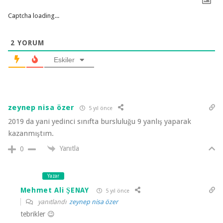
Captcha loading...
2
YORUM
Eskiler
zeynep nisa özer
5 yıl önce
2019 da yani yedinci sınıfta bursluluğu 9 yanlış yaparak
kazanmıştım.
Yanıtla
0
Yazar
Mehmet Ali ŞENAY
5 yıl önce
yanıtlandı
zeynep nisa özer
tebrikler 😉