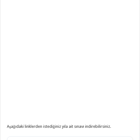
Din Kültürü ve Ahlak Bilgisi 5.Ünite Örnek Sorular Video Çözümleri
Aşağıdaki linklerden istediğiniz yıla ait sınavı indirebilirsiniz.