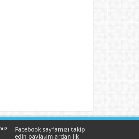
mız
Facebook sayfamızı takip
edin paylaşımlardan ilk