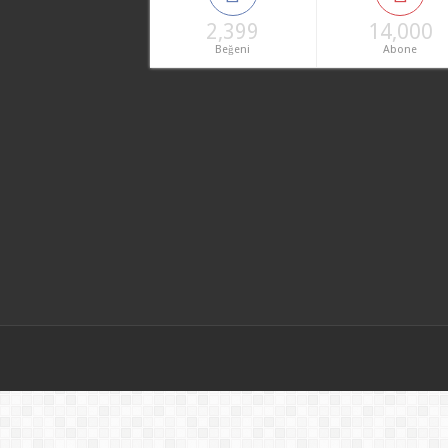
2,399
14,000
Beğeni
Abone