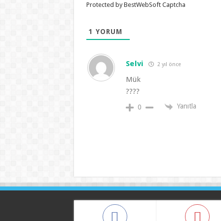
Protected by BestWebSoft Captcha
1
YORUM
Selvi
2 yıl önce
Mük
????
Yanıtla
0