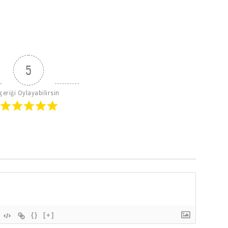
5
İçeriği Oylayabilirsin
{}
[+]