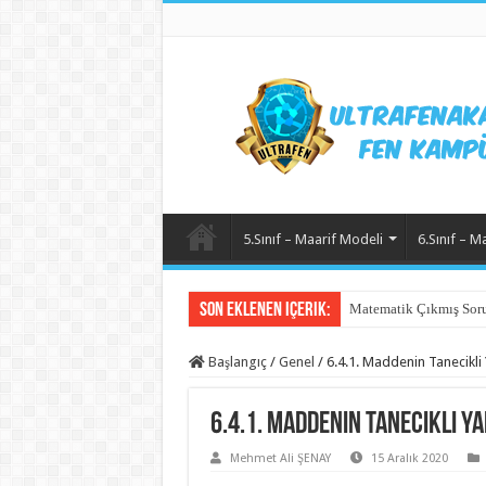
5.Sınıf – Maarif Modeli
6.Sınıf – M
Son Eklenen içerik:
Matematik Çıkmış Soru
Başlangıç
/
Genel
/
6.4.1. Maddenin Tanecikli 
6.4.1. Maddenin Tanecikli Ya
Mehmet Ali ŞENAY
15 Aralık 2020