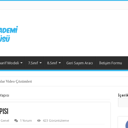
aarif Modeli
7.Sınıf
8.Sınıf
Geri Sayım Aracı
İletişim Formu
lar Video Çözümleri
Yapısı
İçeri
pısı
Genel
1 Yorum
423 Görüntüleme