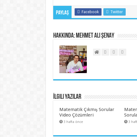
Facebook
Twitter
Paylaş
Hakkında: Mehmet Ali ŞENAY
İlgili Yazılar
Matematik Çıkmış Sorular
Matem
Video Çözümleri
Sorul
3 hafta önce
3 haf