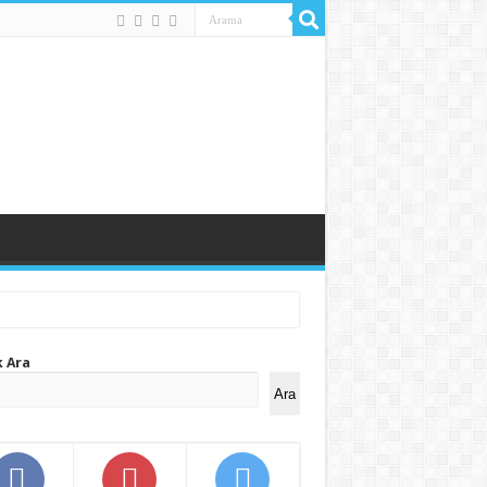
k Ara
Ara