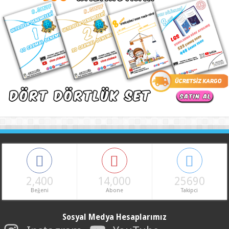
2,400
14,000
25690
Beğeni
Abone
Takipci
Sosyal Medya Hesaplarımız