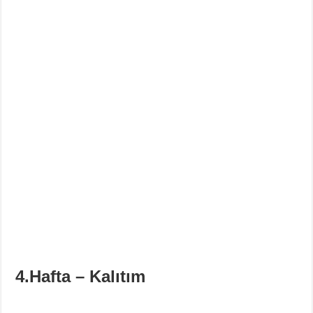
Din Kültürü ve Ahlak Bilgisi 5.Ünite Örnek Sorular Video Çözümleri
4.Hafta – Kalıtım