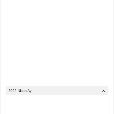
Din Kültürü ve Ahlak Bilgisi 5.Ünite Örnek Sorular Video Çözümleri
2022 Nisan Ayı