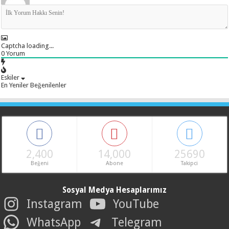
Captcha loading...
0
Yorum
Eskiler
En Yeniler
Beğenilenler
2,400
14,000
25690
Beğeni
Abone
Takipci
Sosyal Medya Hesaplarımız
Instagram
YouTube
WhatsApp
Telegram