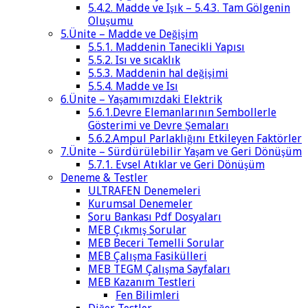
5.4.2. Madde ve Işık – 5.4.3. Tam Gölgenin
Oluşumu
5.Ünite – Madde ve Değişim
5.5.1. Maddenin Tanecikli Yapısı
5.5.2. Isı ve sıcaklık
5.5.3. Maddenin hal değişimi
5.5.4. Madde ve Isı
6.Ünite – Yaşamımızdaki Elektrik
5.6.1.Devre Elemanlarının Sembollerle
Gösterimi ve Devre Şemaları
5.6.2.Ampul Parlaklığını Etkileyen Faktörler
7.Ünite – Sürdürülebilir Yaşam ve Geri Dönüşüm
5.7.1. Evsel Atıklar ve Geri Dönüşüm
Deneme & Testler
ULTRAFEN Denemeleri
Kurumsal Denemeler
Soru Bankası Pdf Dosyaları
MEB Çıkmış Sorular
MEB Beceri Temelli Sorular
MEB Çalışma Fasikülleri
MEB TEGM Çalışma Sayfaları
MEB Kazanım Testleri
Fen Bilimleri