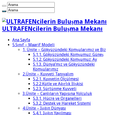
ULTRAFENcilerin Buluşma Mekanı
Ana Sayfa
5.Sınıf – Maarif Modeli
1. Ünite – Gökyüzündeki Komşularımız ve Biz
5.1.1. Gökyüzündeki Komşumuz: Güneş
5.1.2. Gökyüzündeki Komşumuz: Ay
5.1.3. Dünya’mız ve Gökyüzündeki
Komşularımız
2.Ünite – Kuvveti Tanıyalım
5.2.1. Kuvvetin Ölçülmesi
5.2.2.Kütle ve Ağırlık İlişkisi
5.2.3. Sürtünme Kuvveti
3.Ünite – Canlıların Yapısına Yolculuk
5.3.1. Hücre ve Organelleri
5.3.2. Destek ve Hareket Sistemi
4.Ünite – Işığın Dünyası
5.4.1. Işığın Yayılması