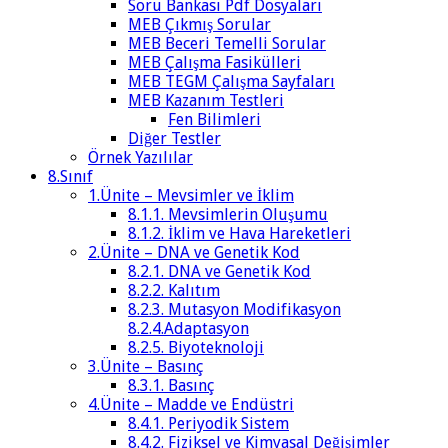
Soru Bankası Pdf Dosyaları
MEB Çıkmış Sorular
MEB Beceri Temelli Sorular
MEB Çalışma Fasikülleri
MEB TEGM Çalışma Sayfaları
MEB Kazanım Testleri
Fen Bilimleri
Diğer Testler
Örnek Yazılılar
8.Sınıf
1.Ünite – Mevsimler ve İklim
8.1.1. Mevsimlerin Oluşumu
8.1.2. İklim ve Hava Hareketleri
2.Ünite – DNA ve Genetik Kod
8.2.1. DNA ve Genetik Kod
8.2.2. Kalıtım
8.2.3. Mutasyon Modifikasyon
8.2.4.Adaptasyon
8.2.5. Biyoteknoloji
3.Ünite – Basınç
8.3.1. Basınç
4.Ünite – Madde ve Endüstri
8.4.1. Periyodik Sistem
8.4.2. Fiziksel ve Kimyasal Değişimler