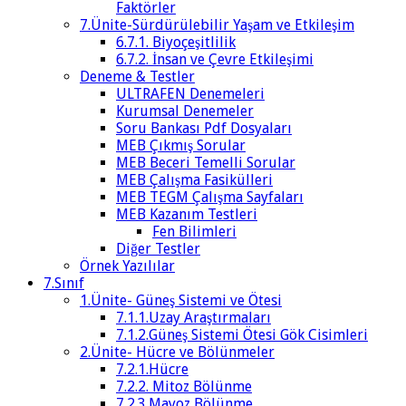
Faktörler
7.Ünite-Sürdürülebilir Yaşam ve Etkileşim
6.7.1. Biyoçeşitlilik
6.7.2. İnsan ve Çevre Etkileşimi
Deneme & Testler
ULTRAFEN Denemeleri
Kurumsal Denemeler
Soru Bankası Pdf Dosyaları
MEB Çıkmış Sorular
MEB Beceri Temelli Sorular
MEB Çalışma Fasikülleri
MEB TEGM Çalışma Sayfaları
MEB Kazanım Testleri
Fen Bilimleri
Diğer Testler
Örnek Yazılılar
7.Sınıf
1.Ünite- Güneş Sistemi ve Ötesi
7.1.1.Uzay Araştırmaları
7.1.2.Güneş Sistemi Ötesi Gök Cisimleri
2.Ünite- Hücre ve Bölünmeler
7.2.1.Hücre
7.2.2. Mitoz Bölünme
7.2.3.Mayoz Bölünme