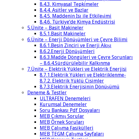
8.4.3. Kimyasal Tepkimeler
8.4.4. Asitler ve Bazlar
8.4.5. Maddenin Isı ile Etkileşimi
8.4.6. Türkiye’de Kimya Endüstrisi
5.Ünite – Basit Makineler
8.5.1.Basit Makineler
6.Ünite – Enerji Dönüşümleri ve Çevre Bilimi
8.6.1.Besin Zinciri ve Enerji Akışı
8.6.2.Enerji Dönüşümleri
8.6.3.Madde Döngüleri ve Çevre Sorunları
– 8.6.4.Sürdürülebilir Kalkınma
7.Ünite – Elektrik Yükleri ve Elektrik Enerjisi
8.7.1.Elektrik Yükleri ve Elektriklenme-
8.7.2. Elektrik Yüklü Cisimler
8.7.3.Elektrik Enerjisinin Dönüşümü
Deneme & Testler
ULTRAFEN Denemeleri
Kurumsal Denemeler
Soru Bankası Pdf Dosyaları
MEB Çıkmış Sorular
MEB Örnek Soruları
MEB Çalışma Fasikülleri
MEB TEGM Çalışma Sayfaları