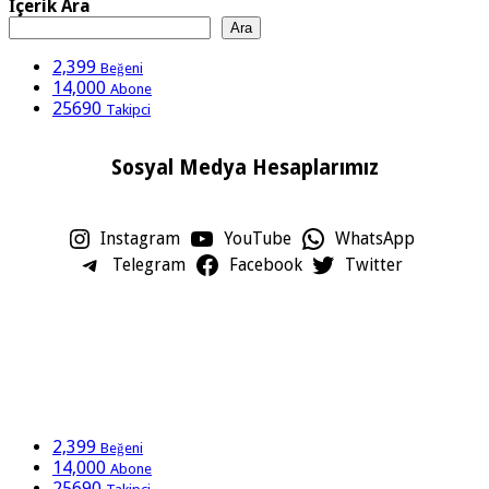
İçerik Ara
Ara
2,399
Beğeni
14,000
Abone
25690
Takipci
Sosyal Medya Hesaplarımız
Instagram
YouTube
WhatsApp
Telegram
Facebook
Twitter
2,399
Beğeni
14,000
Abone
25690