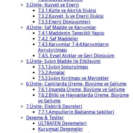
3.Ünite- Kuvvet ve Enerji
7.3.1.Kütle ve Ağırlık İlişkisi
7.3.2.Kuvvet, İş ve Enerji İlişkisi
7.3.3.Enerji Dönüşümleri
4.Ünite- Saf Madde ve Karışımlar
7.4.1.Maddenin Tanecikli Yapısı
7.4.2. Saf Maddeler
7.4.3.Karışımlar 7.4.4.Karışımların
Ayrıştırılması
7.4.5. Evsel Atıklar ve Geri Dönüşüm
5.Ünite- Işığın Madde ile Etkileşimi
7.5.1.Işığın Soğurulması
7.5.2.Aynalar
7.5.3.Işığın Kırılması ve Mercekler
6.Ünite- Canlılarda Üreme, Büyüme ve Gelişme
7.6.1.İnsanda Üreme, Büyüme ve Gelişme
7.6.2.Bitki ve Hayvanlarda Üreme, Büyüme
ve Gelişme
7.Ünite- Elektrik Devreleri
7.7.1.Ampullerin Bağlanma Şekilleri
Deneme & Testler
ULTRAFEN Denemeleri
Kurumsal Denemeler