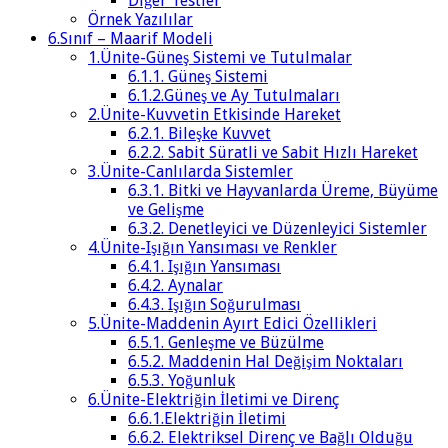
Diğer Testler
Örnek Yazılılar
6.Sınıf – Maarif Modeli
1.Ünite-Güneş Sistemi ve Tutulmalar
6.1.1. Güneş Sistemi
6.1.2.Güneş ve Ay Tutulmaları
2.Ünite-Kuvvetin Etkisinde Hareket
6.2.1. Bileşke Kuvvet
6.2.2. Sabit Süratli ve Sabit Hızlı Hareket
3.Ünite-Canlılarda Sistemler
6.3.1. Bitki ve Hayvanlarda Üreme, Büyüme
ve Gelişme
6.3.2. Denetleyici ve Düzenleyici Sistemler
4.Ünite-Işığın Yansıması ve Renkler
6.4.1. Işığın Yansıması
6.4.2. Aynalar
6.4.3. Işığın Soğurulması
5.Ünite-Maddenin Ayırt Edici Özellikleri
6.5.1. Genleşme ve Büzülme
6.5.2. Maddenin Hal Değişim Noktaları
6.5.3. Yoğunluk
6.Ünite-Elektriğin İletimi ve Direnç
6.6.1.Elektriğin İletimi
6.6.2. Elektriksel Direnç ve Bağlı Olduğu