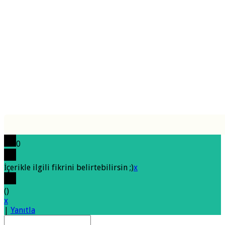
0
İçerikle ilgili fikrini belirtebilirsin ;)
x
(
)
x
|
Yanıtla