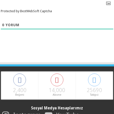
Protected by BestWebSoft Captcha
0
YORUM
2,400
14,000
25690
Beğeni
Abone
Takipci
Sosyal Medya Hesaplarımız