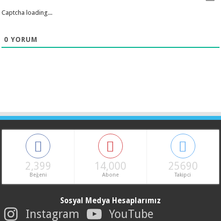
Captcha loading...
0
YORUM
2,399
14,000
25690
Beğeni
Abone
Takipci
Sosyal Medya Hesaplarımız
Instagram
YouTube