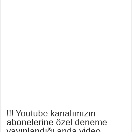
Din Kültürü ve Ahlak Bilgisi 5.Ünite Örnek Sorular Video Çözümleri
!!!
Youtube
kanalımızın
abonelerine özel deneme
yayınlandığı anda video