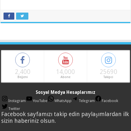
2,400
14,000
25690
Beğeni
Abone
Takipci
Sosyal Medya Hesaplarımız
Instagram
YouTube
WhatsApp
Telegram
Facebook
Twitter
Facebook sayfamızı takip edin paylaşımlardan ilk
sizin haberiniz olsun.