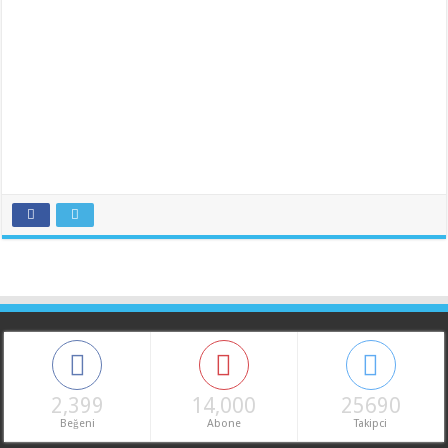
2,399
14,000
25690
Beğeni
Abone
Takipci