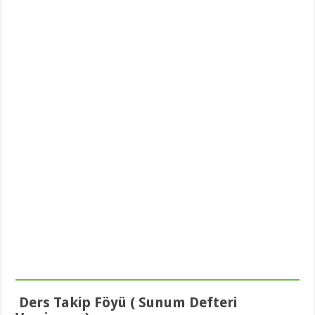
Din Kültürü ve Ahlak Bilgisi 5.Ünite Örnek Sorular Video Çözümleri
Ders Takip Föyü ( Sunum Defteri