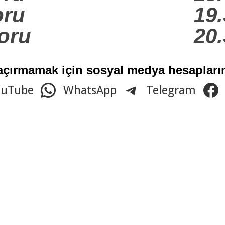
oru
19
oru
20
açırmamak için sosyal medya hesaplarım
ouTube
WhatsApp
Telegram