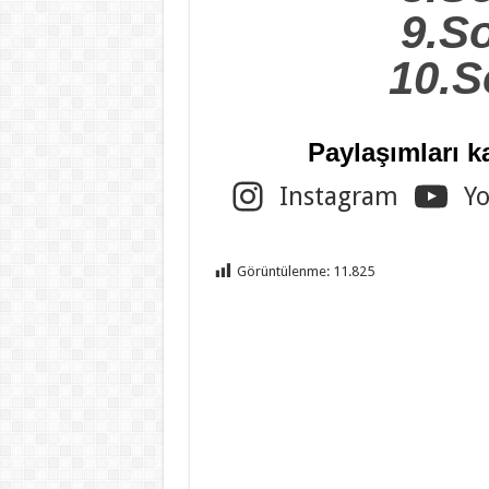
9.S
10.S
Paylaşımları k
Instagram
Y
Görüntülenme:
11.825