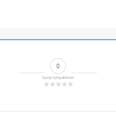
0
İçeriği Oylayabilirsin