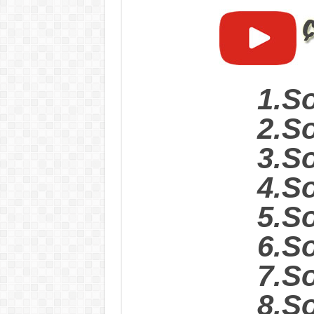
1.S
2.S
3.S
4.S
5.S
6.S
7.S
8.S