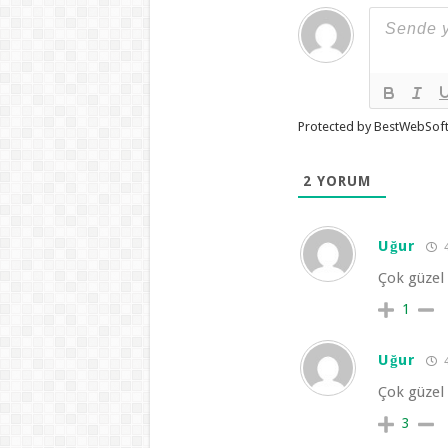
Protected by BestWebSof
2
YORUM
Uğur
4
Çok güzel
1
Uğur
4
Çok güzel
3