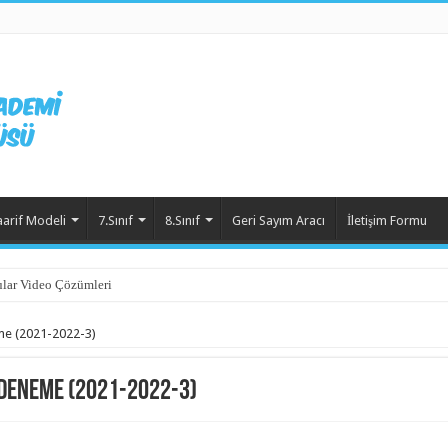
aarif Modeli
7.Sınıf
8.Sınıf
Geri Sayım Aracı
İletişim Formu
lar Video Çözümleri
ek Sorular Video Çözümleri
me (2021-2022-3)
.Deneme (2021-2022-3)