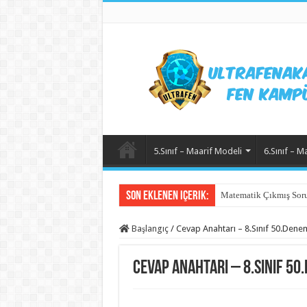
5.Sınıf – Maarif Modeli
6.Sınıf – M
Son Eklenen içerik:
Matematik Çıkmış Soru
Matematik 6.Ünite Örn
Başlangıç
/
Cevap Anahtarı – 8.Sınıf 50.Dene
Cevap Anahtarı – 8.Sınıf 50