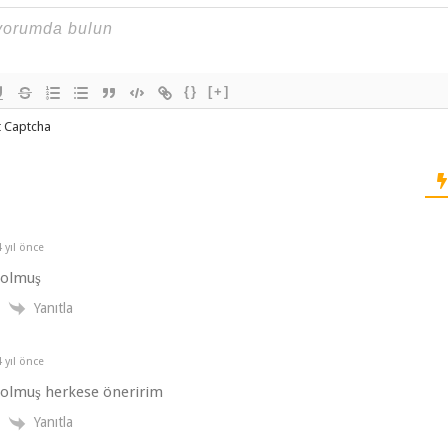
{}
[+]
t Captcha
 yıl önce
 olmuş
Yanıtla
 yıl önce
 olmuş herkese öneririm
Yanıtla