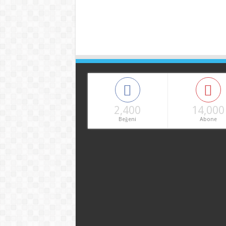
2,400
14,000
Beğeni
Abone