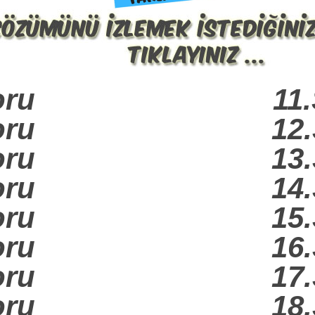
oru
11
oru
12
oru
13
oru
14
oru
15
oru
16
oru
17
oru
18