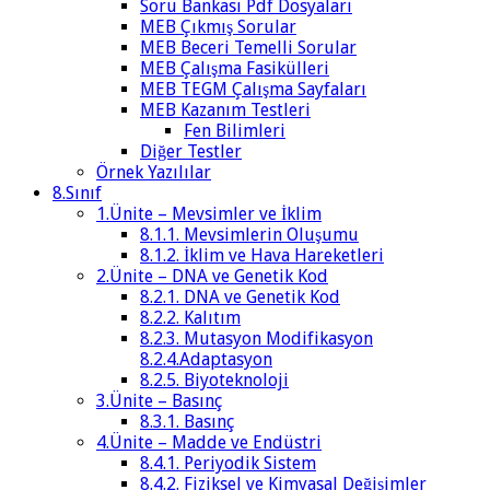
Soru Bankası Pdf Dosyaları
MEB Çıkmış Sorular
MEB Beceri Temelli Sorular
MEB Çalışma Fasikülleri
MEB TEGM Çalışma Sayfaları
MEB Kazanım Testleri
Fen Bilimleri
Diğer Testler
Örnek Yazılılar
8.Sınıf
1.Ünite – Mevsimler ve İklim
8.1.1. Mevsimlerin Oluşumu
8.1.2. İklim ve Hava Hareketleri
2.Ünite – DNA ve Genetik Kod
8.2.1. DNA ve Genetik Kod
8.2.2. Kalıtım
8.2.3. Mutasyon Modifikasyon
8.2.4.Adaptasyon
8.2.5. Biyoteknoloji
3.Ünite – Basınç
8.3.1. Basınç
4.Ünite – Madde ve Endüstri
8.4.1. Periyodik Sistem
8.4.2. Fiziksel ve Kimyasal Değişimler