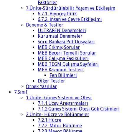
Faktörler
7.Ünite-Sürdürülebilir Yaşam ve Etkileşim
6.7.1. Biyoçeşitlilik
6.7.2. İnsan ve Çevre Etkileşimi
Deneme & Testler
ULTRAFEN Denemeleri
Kurumsal Denemeler
Soru Bankası Pdf Dosyaları
MEB Çıkmış Sorular
MEB Beceri Temelli Sorular
MEB Çalışma Fasikülleri
MEB TEGM Çalışma Sayfaları
MEB Kazanım Testleri
Fen Bilimleri
Diğer Testler
Örnek Yazılılar
7.Sınıf
1.Ünite- Güneş Sistemi ve Ötesi
7.1.1.Uzay Araştırmaları
7.1.2.Güneş Sistemi Ötesi Gök Cisimleri
2.Ünite- Hücre ve Bölünmeler
7.2.1.Hücre
7.2.2. Mitoz Bölünme
7.2.3.Mayoz Bölünme