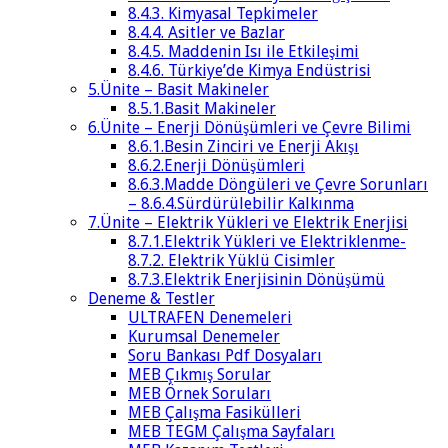
8.4.3. Kimyasal Tepkimeler
8.4.4. Asitler ve Bazlar
8.4.5. Maddenin Isı ile Etkileşimi
8.4.6. Türkiye’de Kimya Endüstrisi
5.Ünite – Basit Makineler
8.5.1.Basit Makineler
6.Ünite – Enerji Dönüşümleri ve Çevre Bilimi
8.6.1.Besin Zinciri ve Enerji Akışı
8.6.2.Enerji Dönüşümleri
8.6.3.Madde Döngüleri ve Çevre Sorunları
– 8.6.4.Sürdürülebilir Kalkınma
7.Ünite – Elektrik Yükleri ve Elektrik Enerjisi
8.7.1.Elektrik Yükleri ve Elektriklenme-
8.7.2. Elektrik Yüklü Cisimler
8.7.3.Elektrik Enerjisinin Dönüşümü
Deneme & Testler
ULTRAFEN Denemeleri
Kurumsal Denemeler
Soru Bankası Pdf Dosyaları
MEB Çıkmış Sorular
MEB Örnek Soruları
MEB Çalışma Fasikülleri
MEB TEGM Çalışma Sayfaları