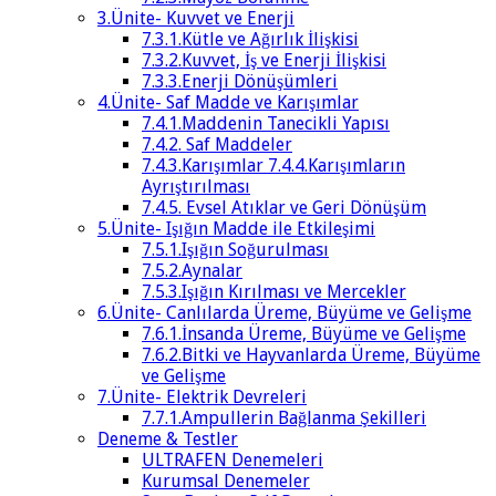
3.Ünite- Kuvvet ve Enerji
7.3.1.Kütle ve Ağırlık İlişkisi
7.3.2.Kuvvet, İş ve Enerji İlişkisi
7.3.3.Enerji Dönüşümleri
4.Ünite- Saf Madde ve Karışımlar
7.4.1.Maddenin Tanecikli Yapısı
7.4.2. Saf Maddeler
7.4.3.Karışımlar 7.4.4.Karışımların
Ayrıştırılması
7.4.5. Evsel Atıklar ve Geri Dönüşüm
5.Ünite- Işığın Madde ile Etkileşimi
7.5.1.Işığın Soğurulması
7.5.2.Aynalar
7.5.3.Işığın Kırılması ve Mercekler
6.Ünite- Canlılarda Üreme, Büyüme ve Gelişme
7.6.1.İnsanda Üreme, Büyüme ve Gelişme
7.6.2.Bitki ve Hayvanlarda Üreme, Büyüme
ve Gelişme
7.Ünite- Elektrik Devreleri
7.7.1.Ampullerin Bağlanma Şekilleri
Deneme & Testler
ULTRAFEN Denemeleri
Kurumsal Denemeler