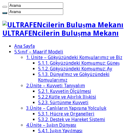
ULTRAFENcilerin Buluşma Mekanı
Ana Sayfa
5.Sınıf – Maarif Modeli
1. Ünite – Gökyüzündeki Komşularımız ve Biz
5.1.1. Gökyüzündeki Komşumuz: Güneş
5.1.2. Gökyüzündeki Komşumuz: Ay
5.1.3. Dünya’mız ve Gökyüzündeki
Komşularımız
2.Ünite – Kuvveti Tanıyalım
5.2.1. Kuvvetin Ölçülmesi
5.2.2.Kütle ve Ağırlık İlişkisi
5.2.3. Sürtünme Kuvveti
3.Ünite – Canlıların Yapısına Yolculuk
5.3.1. Hücre ve Organelleri
5.3.2. Destek ve Hareket Sistemi
4.Ünite – Işığın Dünyası
5.4.1. Işığın Yayılması