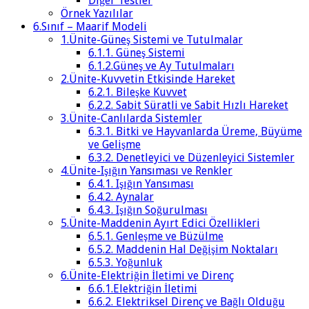
Diğer Testler
Örnek Yazılılar
6.Sınıf – Maarif Modeli
1.Ünite-Güneş Sistemi ve Tutulmalar
6.1.1. Güneş Sistemi
6.1.2.Güneş ve Ay Tutulmaları
2.Ünite-Kuvvetin Etkisinde Hareket
6.2.1. Bileşke Kuvvet
6.2.2. Sabit Süratli ve Sabit Hızlı Hareket
3.Ünite-Canlılarda Sistemler
6.3.1. Bitki ve Hayvanlarda Üreme, Büyüme
ve Gelişme
6.3.2. Denetleyici ve Düzenleyici Sistemler
4.Ünite-Işığın Yansıması ve Renkler
6.4.1. Işığın Yansıması
6.4.2. Aynalar
6.4.3. Işığın Soğurulması
5.Ünite-Maddenin Ayırt Edici Özellikleri
6.5.1. Genleşme ve Büzülme
6.5.2. Maddenin Hal Değişim Noktaları
6.5.3. Yoğunluk
6.Ünite-Elektriğin İletimi ve Direnç
6.6.1.Elektriğin İletimi
6.6.2. Elektriksel Direnç ve Bağlı Olduğu