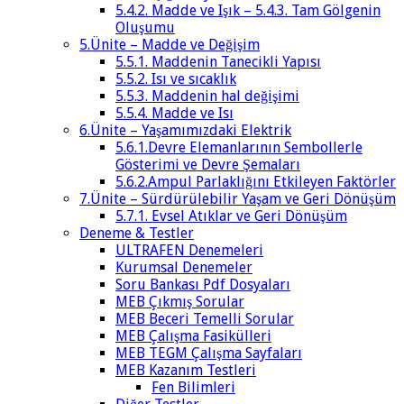
5.4.2. Madde ve Işık – 5.4.3. Tam Gölgenin
Oluşumu
5.Ünite – Madde ve Değişim
5.5.1. Maddenin Tanecikli Yapısı
5.5.2. Isı ve sıcaklık
5.5.3. Maddenin hal değişimi
5.5.4. Madde ve Isı
6.Ünite – Yaşamımızdaki Elektrik
5.6.1.Devre Elemanlarının Sembollerle
Gösterimi ve Devre Şemaları
5.6.2.Ampul Parlaklığını Etkileyen Faktörler
7.Ünite – Sürdürülebilir Yaşam ve Geri Dönüşüm
5.7.1. Evsel Atıklar ve Geri Dönüşüm
Deneme & Testler
ULTRAFEN Denemeleri
Kurumsal Denemeler
Soru Bankası Pdf Dosyaları
MEB Çıkmış Sorular
MEB Beceri Temelli Sorular
MEB Çalışma Fasikülleri
MEB TEGM Çalışma Sayfaları
MEB Kazanım Testleri
Fen Bilimleri