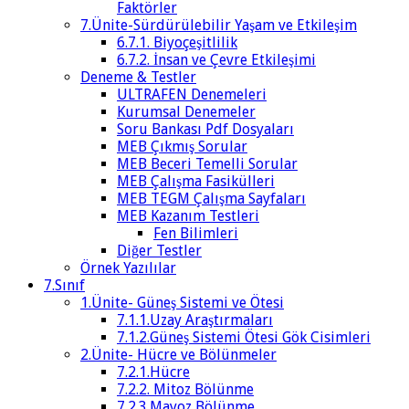
Faktörler
7.Ünite-Sürdürülebilir Yaşam ve Etkileşim
6.7.1. Biyoçeşitlilik
6.7.2. İnsan ve Çevre Etkileşimi
Deneme & Testler
ULTRAFEN Denemeleri
Kurumsal Denemeler
Soru Bankası Pdf Dosyaları
MEB Çıkmış Sorular
MEB Beceri Temelli Sorular
MEB Çalışma Fasikülleri
MEB TEGM Çalışma Sayfaları
MEB Kazanım Testleri
Fen Bilimleri
Diğer Testler
Örnek Yazılılar
7.Sınıf
1.Ünite- Güneş Sistemi ve Ötesi
7.1.1.Uzay Araştırmaları
7.1.2.Güneş Sistemi Ötesi Gök Cisimleri
2.Ünite- Hücre ve Bölünmeler
7.2.1.Hücre
7.2.2. Mitoz Bölünme
7.2.3.Mayoz Bölünme