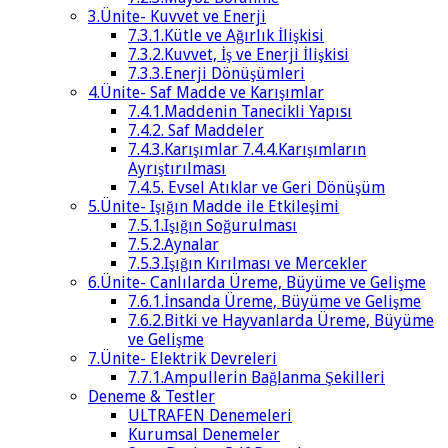
3.Ünite- Kuvvet ve Enerji
7.3.1.Kütle ve Ağırlık İlişkisi
7.3.2.Kuvvet, İş ve Enerji İlişkisi
7.3.3.Enerji Dönüşümleri
4.Ünite- Saf Madde ve Karışımlar
7.4.1.Maddenin Tanecikli Yapısı
7.4.2. Saf Maddeler
7.4.3.Karışımlar 7.4.4.Karışımların
Ayrıştırılması
7.4.5. Evsel Atıklar ve Geri Dönüşüm
5.Ünite- Işığın Madde ile Etkileşimi
7.5.1.Işığın Soğurulması
7.5.2.Aynalar
7.5.3.Işığın Kırılması ve Mercekler
6.Ünite- Canlılarda Üreme, Büyüme ve Gelişme
7.6.1.İnsanda Üreme, Büyüme ve Gelişme
7.6.2.Bitki ve Hayvanlarda Üreme, Büyüme
ve Gelişme
7.Ünite- Elektrik Devreleri
7.7.1.Ampullerin Bağlanma Şekilleri
Deneme & Testler
ULTRAFEN Denemeleri
Kurumsal Denemeler