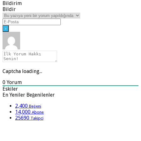
Bildirim
Bildir
Captcha loading...
0
Yorum
Eskiler
En Yeniler
Beğenilenler
2,400
Beğeni
14,000
Abone
25690
Takipci
Sosyal Medya Hesaplarımız