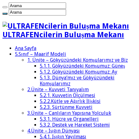
ULTRAFENcilerin Buluşma Mekanı
Ana Sayfa
5.Sınıf – Maarif Modeli
1. Ünite – Gökyüzündeki Komşularımız ve Biz
5.1.1. Gökyüzündeki Komşumuz: Güneş
5.1.2. Gökyüzündeki Komşumuz: Ay
5.1.3. Dünya’mız ve Gökyüzündeki
Komşularımız
2.Ünite – Kuvveti Tanıyalım
5.2.1. Kuvvetin Ölçülmesi
5.2.2.Kütle ve Ağırlık İlişkisi
5.2.3. Sürtünme Kuvveti
3.Ünite – Canlıların Yapısına Yolculuk
5.3.1. Hücre ve Organelleri
5.3.2. Destek ve Hareket Sistemi
4.Ünite – Işığın Dünyası
5.4.1. Işığın Yayılması