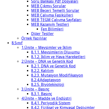
Soru Bankası Pdf Dosyaları
MEB Çıkmış Sorular
MEB Beceri Temelli Sorular
MEB Çalışma Fasikülleri
MEB TEGM Çalışma Sayfaları
MEB Kazanım Testleri
Fen Bilimleri
Diğer Testler
Örnek Yazılılar
8.Sınıf
1.Ünite – Mevsimler ve İklim
8.1.1. Mevsimlerin Oluşumu
8.1.2. İklim ve Hava Hareketleri
2.Ünite – DNA ve Genetik Kod
8.2.1. DNA ve Genetik Kod
8.2.2. Kalıtım
8.2.3. Mutasyon Modifikasyon
8.2.4.Adaptasyon
8.2.5. Biyoteknoloji
3.Ünite – Basınç
8.3.1. Basınç
4.Ünite – Madde ve Endüstri
8.4.1. Periyodik Sistem
8.4.2. Fiziksel ve Kimyasal Değişimler