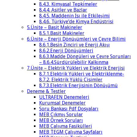
8.4.3. Kimyasal Tepkimeler
8.4.4. Asitler ve Bazlar
8.4.5. Maddenin Isı ile Etkileşimi
8.4.6. Türkiye’de Kimya Endüstrisi
5.Ünite – Basit Makineler
8.5.1.Basit Makineler
6.Ünite – Enerji Dönüşümleri ve Çevre Bilimi
8.6.1.Besin Zinciri ve Enerji Akışı
8.6.2.Enerji Dönüşümleri
8.6.3.Madde Döngüleri ve Çevre Sorunları
– 8.6.4.Sürdürülebilir Kalkınma
7.Ünite – Elektrik Yükleri ve Elektrik Enerjisi
8.7.1.Elektrik Yükleri ve Elektriklenme-
8.7.2. Elektrik Yüklü Cisimler
8.7.3.Elektrik Enerjisinin Dönüşümü
Deneme & Testler
ULTRAFEN Denemeleri
Kurumsal Denemeler
Soru Bankası Pdf Dosyaları
MEB Çıkmış Sorular
MEB Örnek Soruları
MEB Çalışma Fasikülleri
MEB TEGM Çalışma Sayfaları