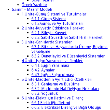
Diğer Testler
Örnek Yazılılar
6.Sınıf – Maarif Modeli
1.Ünite-Güneş Sistemi ve Tutulmalar
6.1.1. Güneş Sistemi
6.1.2.Güneş ve Ay Tutulmaları
2.Ünite-Kuvvetin Etkisinde Hareket
6.2.1. Bileşke Kuvvet
6.2.2. Sabit Süratli ve Sabit Hızlı Hareket
3.Ünite-Canlılarda Sistemler
6.3.1. Bitki ve Hayvanlarda Üreme, Büyüme
ve Gelişme
6.3.2. Denetleyici ve Düzenleyici Sistemler
4.Ünite-Işığın Yansıması ve Renkler
6.4.1. Işığın Yansıması
6.4.2. Aynalar
6.4.3. Işığın Soğurulması
5.Ünite-Maddenin Ayırt Edici Özellikleri
6.5.1. Genleşme ve Büzülme
6.5.2. Maddenin Hal Değişim Noktaları
6.5.3. Yoğunluk
6.Ünite-Elektriğin İletimi ve Direnç
6.6.1.Elektriğin İletimi
6.6.2. Elektriksel Direnç ve Bağlı Olduğu