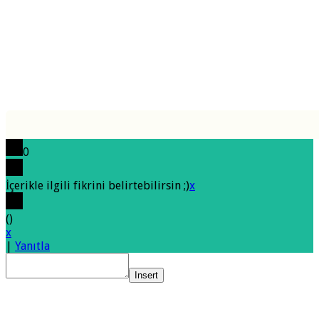
0
İçerikle ilgili fikrini belirtebilirsin ;)
x
(
)
x
|
Yanıtla
Insert