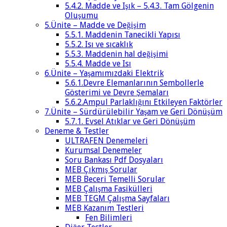
5.4.2. Madde ve Işık – 5.4.3. Tam Gölgenin
Oluşumu
5.Ünite – Madde ve Değişim
5.5.1. Maddenin Tanecikli Yapısı
5.5.2. Isı ve sıcaklık
5.5.3. Maddenin hal değişimi
5.5.4. Madde ve Isı
6.Ünite – Yaşamımızdaki Elektrik
5.6.1.Devre Elemanlarının Sembollerle
Gösterimi ve Devre Şemaları
5.6.2.Ampul Parlaklığını Etkileyen Faktörler
7.Ünite – Sürdürülebilir Yaşam ve Geri Dönüşüm
5.7.1. Evsel Atıklar ve Geri Dönüşüm
Deneme & Testler
ULTRAFEN Denemeleri
Kurumsal Denemeler
Soru Bankası Pdf Dosyaları
MEB Çıkmış Sorular
MEB Beceri Temelli Sorular
MEB Çalışma Fasikülleri
MEB TEGM Çalışma Sayfaları
MEB Kazanım Testleri
Fen Bilimleri