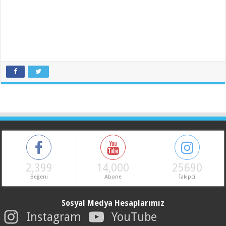
2,399
14,000
25690
Beğeni
Abone
Takipci
Sosyal Medya Hesaplarımız
Instagram
YouTube