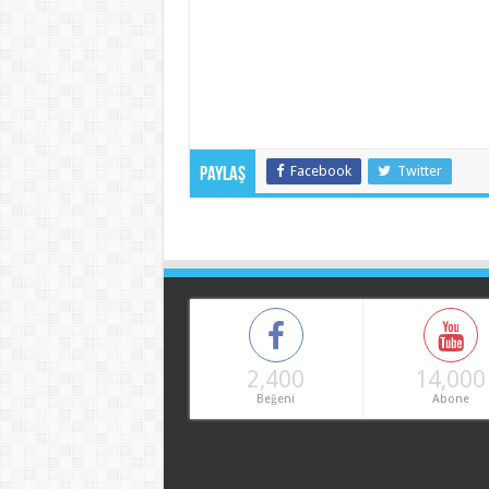
Facebook
Twitter
Paylaş
2,400
14,000
Beğeni
Abone