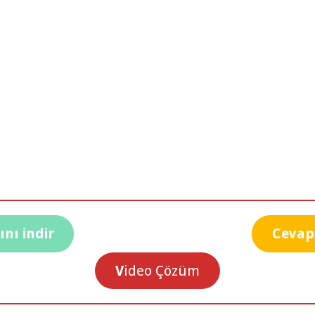
nı indir
Cevap
V
ideo Çözüm