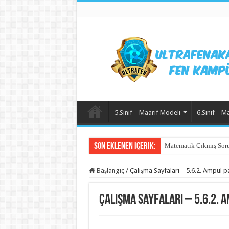
5.Sınıf – Maarif Modeli
6.Sınıf – M
Son Eklenen içerik:
Matematik Çıkmış Soru
Başlangıç
/
Çalışma Sayfaları – 5.6.2. Ampul par
Çalışma Sayfaları – 5.6.2. 