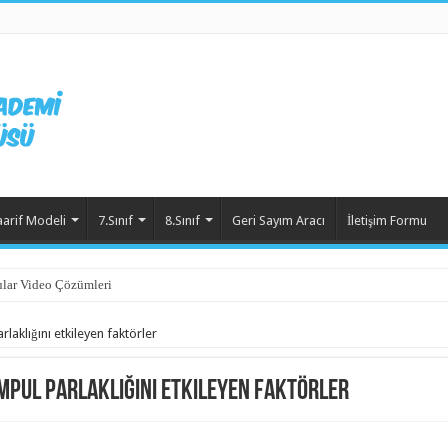
aarif Modeli
7.Sınıf
8.Sınıf
Geri Sayım Aracı
İletişim Formu
lar Video Çözümleri
laklığını etkileyen faktörler
Ampul parlaklığını etkileyen faktörler