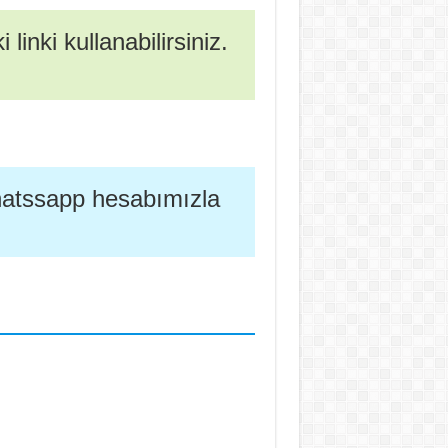
linki kullanabilirsiniz.
whatssapp hesabımızla