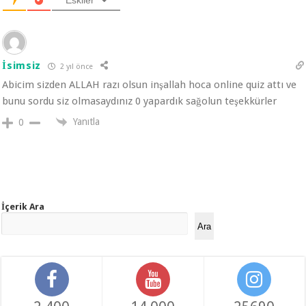
Eskiler
İsimsiz
2 yıl önce
Abicim sizden ALLAH razı olsun inşallah hoca online quiz attı ve
bunu sordu siz olmasaydınız 0 yapardık sağolun teşekkürler
Yanıtla
0
İçerik Ara
Ara