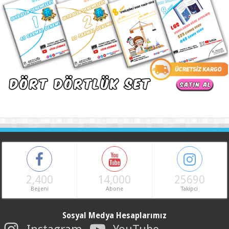
2,400
14,000
25690
Beğeni
Abone
Takipci
Sosyal Medya Hesaplarımız