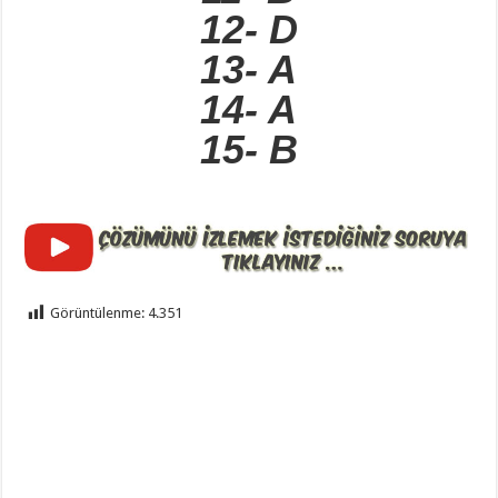
12- D
13- A
14- A
15- B
Görüntülenme:
4.351