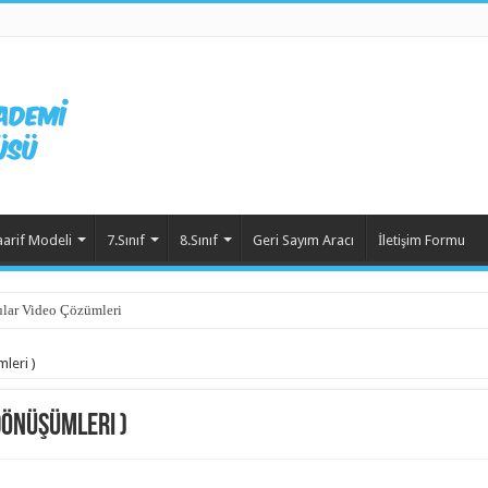
aarif Modeli
7.Sınıf
8.Sınıf
Geri Sayım Aracı
İletişim Formu
lar Video Çözümleri
mleri )
 Dönüşümleri )