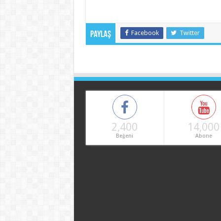
Facebook
Twitter
Paylaş
2,400
14,000
Beğeni
Abone