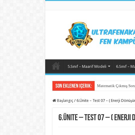
5.Sınıf – Maarif Modeli
6.Sınıf – M
Son Eklenen içerik:
Matematik Çıkmış Soru
Başlangıç
/
6.Ünite – Test 07 – ( Enerji Dönüşü
6.Ünite – Test 07 – ( Enerji