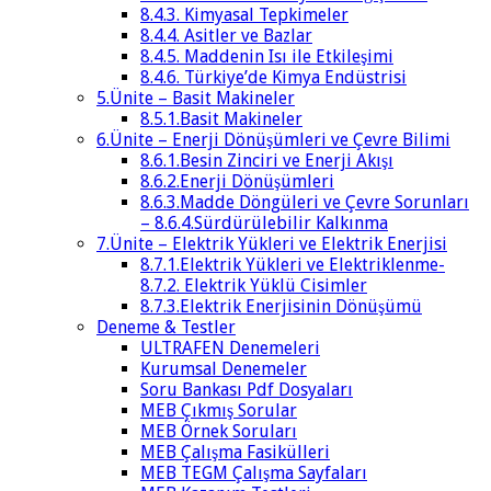
8.4.3. Kimyasal Tepkimeler
8.4.4. Asitler ve Bazlar
8.4.5. Maddenin Isı ile Etkileşimi
8.4.6. Türkiye’de Kimya Endüstrisi
5.Ünite – Basit Makineler
8.5.1.Basit Makineler
6.Ünite – Enerji Dönüşümleri ve Çevre Bilimi
8.6.1.Besin Zinciri ve Enerji Akışı
8.6.2.Enerji Dönüşümleri
8.6.3.Madde Döngüleri ve Çevre Sorunları
– 8.6.4.Sürdürülebilir Kalkınma
7.Ünite – Elektrik Yükleri ve Elektrik Enerjisi
8.7.1.Elektrik Yükleri ve Elektriklenme-
8.7.2. Elektrik Yüklü Cisimler
8.7.3.Elektrik Enerjisinin Dönüşümü
Deneme & Testler
ULTRAFEN Denemeleri
Kurumsal Denemeler
Soru Bankası Pdf Dosyaları
MEB Çıkmış Sorular
MEB Örnek Soruları
MEB Çalışma Fasikülleri
MEB TEGM Çalışma Sayfaları