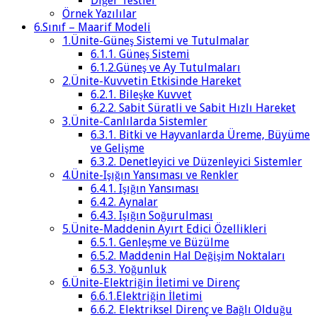
Diğer Testler
Örnek Yazılılar
6.Sınıf – Maarif Modeli
1.Ünite-Güneş Sistemi ve Tutulmalar
6.1.1. Güneş Sistemi
6.1.2.Güneş ve Ay Tutulmaları
2.Ünite-Kuvvetin Etkisinde Hareket
6.2.1. Bileşke Kuvvet
6.2.2. Sabit Süratli ve Sabit Hızlı Hareket
3.Ünite-Canlılarda Sistemler
6.3.1. Bitki ve Hayvanlarda Üreme, Büyüme
ve Gelişme
6.3.2. Denetleyici ve Düzenleyici Sistemler
4.Ünite-Işığın Yansıması ve Renkler
6.4.1. Işığın Yansıması
6.4.2. Aynalar
6.4.3. Işığın Soğurulması
5.Ünite-Maddenin Ayırt Edici Özellikleri
6.5.1. Genleşme ve Büzülme
6.5.2. Maddenin Hal Değişim Noktaları
6.5.3. Yoğunluk
6.Ünite-Elektriğin İletimi ve Direnç
6.6.1.Elektriğin İletimi
6.6.2. Elektriksel Direnç ve Bağlı Olduğu