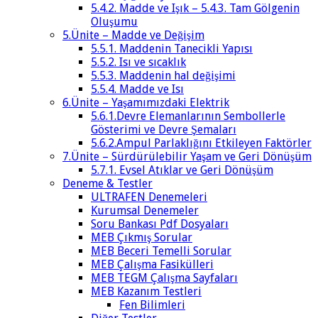
5.4.2. Madde ve Işık – 5.4.3. Tam Gölgenin
Oluşumu
5.Ünite – Madde ve Değişim
5.5.1. Maddenin Tanecikli Yapısı
5.5.2. Isı ve sıcaklık
5.5.3. Maddenin hal değişimi
5.5.4. Madde ve Isı
6.Ünite – Yaşamımızdaki Elektrik
5.6.1.Devre Elemanlarının Sembollerle
Gösterimi ve Devre Şemaları
5.6.2.Ampul Parlaklığını Etkileyen Faktörler
7.Ünite – Sürdürülebilir Yaşam ve Geri Dönüşüm
5.7.1. Evsel Atıklar ve Geri Dönüşüm
Deneme & Testler
ULTRAFEN Denemeleri
Kurumsal Denemeler
Soru Bankası Pdf Dosyaları
MEB Çıkmış Sorular
MEB Beceri Temelli Sorular
MEB Çalışma Fasikülleri
MEB TEGM Çalışma Sayfaları
MEB Kazanım Testleri
Fen Bilimleri