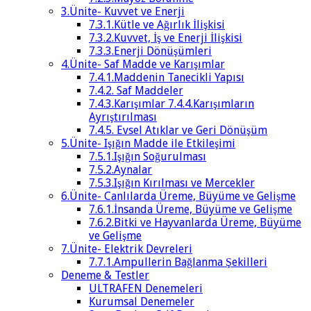
3.Ünite- Kuvvet ve Enerji
7.3.1.Kütle ve Ağırlık İlişkisi
7.3.2.Kuvvet, İş ve Enerji İlişkisi
7.3.3.Enerji Dönüşümleri
4.Ünite- Saf Madde ve Karışımlar
7.4.1.Maddenin Tanecikli Yapısı
7.4.2. Saf Maddeler
7.4.3.Karışımlar 7.4.4.Karışımların
Ayrıştırılması
7.4.5. Evsel Atıklar ve Geri Dönüşüm
5.Ünite- Işığın Madde ile Etkileşimi
7.5.1.Işığın Soğurulması
7.5.2.Aynalar
7.5.3.Işığın Kırılması ve Mercekler
6.Ünite- Canlılarda Üreme, Büyüme ve Gelişme
7.6.1.İnsanda Üreme, Büyüme ve Gelişme
7.6.2.Bitki ve Hayvanlarda Üreme, Büyüme
ve Gelişme
7.Ünite- Elektrik Devreleri
7.7.1.Ampullerin Bağlanma Şekilleri
Deneme & Testler
ULTRAFEN Denemeleri
Kurumsal Denemeler