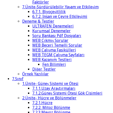
Faktörler
7.Ünite-Sürdürülebilir Yaşam ve Etkileşim
6.7.1. Biyoçeşitlilik
6.7.2. İnsan ve Çevre Etkileşimi
Deneme & Testler
ULTRAFEN Denemeleri
Kurumsal Denemeler
Soru Bankası Pdf Dosyaları
MEB Çıkmış Sorular
MEB Beceri Temelli Sorular
MEB Çalışma Fasikülleri
MEB TEGM Çalışma Sayfaları
MEB Kazanım Testleri
Fen Bilimleri
Diğer Testler
Örnek Yazılılar
7.Sınıf
1.Ünite- Güneş Sistemi ve Ötesi
7.1.1.Uzay Araştırmaları
7.1.2.Güneş Sistemi Ötesi Gök Cisimleri
2.Ünite- Hücre ve Bölünmeler
7.2.1.Hücre
7.2.2. Mitoz Bölünme
7.2.3.Mayoz Bölünme