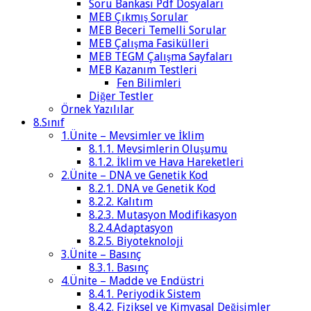
Soru Bankası Pdf Dosyaları
MEB Çıkmış Sorular
MEB Beceri Temelli Sorular
MEB Çalışma Fasikülleri
MEB TEGM Çalışma Sayfaları
MEB Kazanım Testleri
Fen Bilimleri
Diğer Testler
Örnek Yazılılar
8.Sınıf
1.Ünite – Mevsimler ve İklim
8.1.1. Mevsimlerin Oluşumu
8.1.2. İklim ve Hava Hareketleri
2.Ünite – DNA ve Genetik Kod
8.2.1. DNA ve Genetik Kod
8.2.2. Kalıtım
8.2.3. Mutasyon Modifikasyon
8.2.4.Adaptasyon
8.2.5. Biyoteknoloji
3.Ünite – Basınç
8.3.1. Basınç
4.Ünite – Madde ve Endüstri
8.4.1. Periyodik Sistem
8.4.2. Fiziksel ve Kimyasal Değişimler