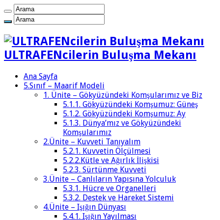
ULTRAFENcilerin Buluşma Mekanı
Ana Sayfa
5.Sınıf – Maarif Modeli
1. Ünite – Gökyüzündeki Komşularımız ve Biz
5.1.1. Gökyüzündeki Komşumuz: Güneş
5.1.2. Gökyüzündeki Komşumuz: Ay
5.1.3. Dünya’mız ve Gökyüzündeki
Komşularımız
2.Ünite – Kuvveti Tanıyalım
5.2.1. Kuvvetin Ölçülmesi
5.2.2.Kütle ve Ağırlık İlişkisi
5.2.3. Sürtünme Kuvveti
3.Ünite – Canlıların Yapısına Yolculuk
5.3.1. Hücre ve Organelleri
5.3.2. Destek ve Hareket Sistemi
4.Ünite – Işığın Dünyası
5.4.1. Işığın Yayılması